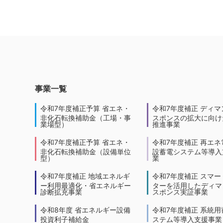
事業一覧
令和7年度補正予算 省エネ・
令和7年度補正 ディマ
非化石転換補助金（工場・事
スポンスの拡大に向けた
業場型）
推進事業
令和7年度補正予算 省エネ・
令和7年度補正 再エネ
非化石転換補助金（設備単位
設蓄電システム等導入
型）
業
令和7年度補正 地域エネルギ
令和7年度補正 スマー
ー利用最適化・省エネルギー
ターを活用したディマ
診断拡充事業
スポンス実証事業
令和8年度 省エネルギー設備
令和7年度補正 系統用
投資利子補給金
ステム等導入支援事業