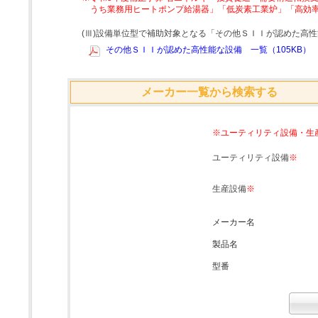
うち業務用ヒートポンプ給湯器」「低炭素工業炉」「高効
(Ⅲ)設備単位型で補助対象となる「その他ＳＩＩが認めた高
その他ＳＩＩが認めた高性能な設備 一覧（105KB）
メーカー一覧から検索する
※ユーティリティ設備・生
ユーティリティ設備
※
生産設備
※
メーカー名
製品名
型番