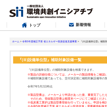
新着情報
トップ
ホーム
>
令和5年度補正予算 省エネルギー投資促進支援事業
> 『(Ⅲ)設備単位型』補助
『(Ⅲ)設備単位型』補助対象設備一覧
『(Ⅲ)設備単位型』の補助対象設備を検索できます。
※製品の詳細仕様については、メーカーの製品情報をご確認
※補助対象設備であっても、交付決定前に補助対象設備等の
令和7年5月2日時点
※製品型番は、メーカーより申請があった後、審査完了した
そのため、登録製品型番は都度本ページにてご確認くださ
※低炭素工業炉は製品型番登録を行っていません。申請を検
※令和5年度補正予算 省エネルギー投資促進・需要構造転換