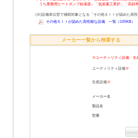
うち業務用ヒートポンプ給湯器」「低炭素工業炉」「高効
(Ⅲ)設備単位型で補助対象となる「その他ＳＩＩが認めた高
その他ＳＩＩが認めた高性能な設備 一覧（105KB）
メーカー一覧から検索する
※ユーティリティ設備・生
ユーティリティ設備
※
生産設備
※
メーカー名
製品名
型番