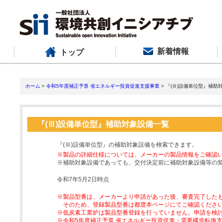
新着情報
トップ
ホーム
>
令和5年度補正予算 省エネルギー投資促進支援事業
> 『(Ⅲ)設備単位型』補助
『(Ⅲ)設備単位型』補助対象設備一覧
『(Ⅲ)設備単位型』の補助対象設備を検索できます。
※製品の詳細仕様については、メーカーの製品情報をご確認
※補助対象設備であっても、交付決定前に補助対象設備等の
令和7年5月2日時点
※製品型番は、メーカーより申請があった後、審査完了した
そのため、登録製品型番は都度本ページにてご確認くださ
※低炭素工業炉は製品型番登録を行っていません。申請を検
※令和5年度補正予算 省エネルギー投資促進・需要構造転換