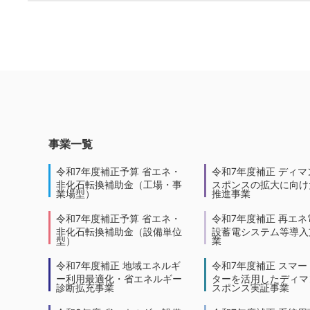
事業一覧
令和7年度補正予算 省エネ・
令和7年度補正 ディマ
非化石転換補助金（工場・事
スポンスの拡大に向けた
業場型）
推進事業
令和7年度補正予算 省エネ・
令和7年度補正 再エネ
非化石転換補助金（設備単位
設蓄電システム等導入
型）
業
令和7年度補正 地域エネルギ
令和7年度補正 スマー
ー利用最適化・省エネルギー
ターを活用したディマ
診断拡充事業
スポンス実証事業