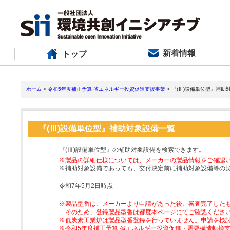
新着情報
トップ
ホーム
>
令和5年度補正予算 省エネルギー投資促進支援事業
> 『(Ⅲ)設備単位型』補助
『(Ⅲ)設備単位型』補助対象設備一覧
『(Ⅲ)設備単位型』の補助対象設備を検索できます。
※製品の詳細仕様については、メーカーの製品情報をご確認
※補助対象設備であっても、交付決定前に補助対象設備等の
令和7年5月2日時点
※製品型番は、メーカーより申請があった後、審査完了した
そのため、登録製品型番は都度本ページにてご確認くださ
※低炭素工業炉は製品型番登録を行っていません。申請を検
※令和5年度補正予算 省エネルギー投資促進・需要構造転換