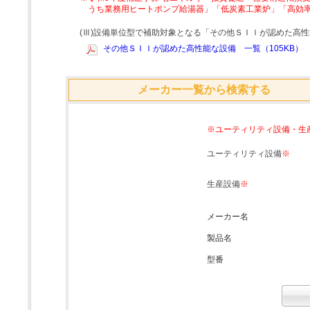
うち業務用ヒートポンプ給湯器」「低炭素工業炉」「高効
(Ⅲ)設備単位型で補助対象となる「その他ＳＩＩが認めた高
その他ＳＩＩが認めた高性能な設備 一覧（105KB）
メーカー一覧から検索する
※ユーティリティ設備・生
ユーティリティ設備
※
生産設備
※
メーカー名
製品名
型番