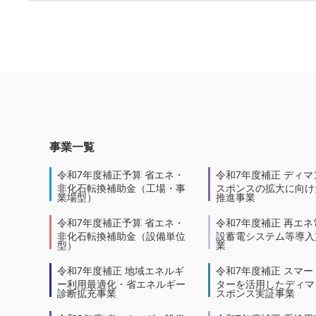
事業一覧
令和7年度補正予算 省エネ・
令和7年度補正 ディマ
非化石転換補助金（工場・事
スポンスの拡大に向けた
業場型）
推進事業
令和7年度補正予算 省エネ・
令和7年度補正 再エネ
非化石転換補助金（設備単位
設蓄電システム等導入
型）
業
令和7年度補正 地域エネルギ
令和7年度補正 スマー
ー利用最適化・省エネルギー
ターを活用したディマ
診断拡充事業
スポンス実証事業