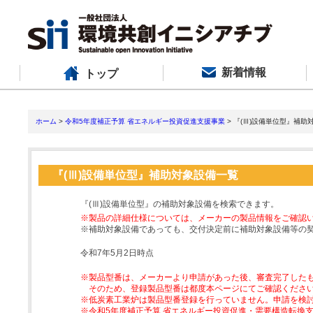
新着情報
トップ
ホーム
>
令和5年度補正予算 省エネルギー投資促進支援事業
> 『(Ⅲ)設備単位型』補助
『(Ⅲ)設備単位型』補助対象設備一覧
『(Ⅲ)設備単位型』の補助対象設備を検索できます。
※製品の詳細仕様については、メーカーの製品情報をご確認
※補助対象設備であっても、交付決定前に補助対象設備等の
令和7年5月2日時点
※製品型番は、メーカーより申請があった後、審査完了した
そのため、登録製品型番は都度本ページにてご確認くださ
※低炭素工業炉は製品型番登録を行っていません。申請を検
※令和5年度補正予算 省エネルギー投資促進・需要構造転換