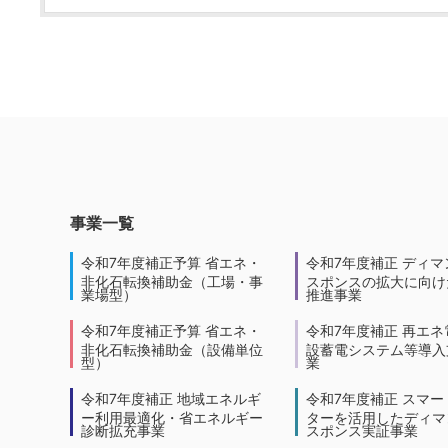
事業一覧
令和7年度補正予算 省エネ・
令和7年度補正 ディマ
非化石転換補助金（工場・事
スポンスの拡大に向けた
業場型）
推進事業
令和7年度補正予算 省エネ・
令和7年度補正 再エネ
非化石転換補助金（設備単位
設蓄電システム等導入
型）
業
令和7年度補正 地域エネルギ
令和7年度補正 スマー
ー利用最適化・省エネルギー
ターを活用したディマ
診断拡充事業
スポンス実証事業