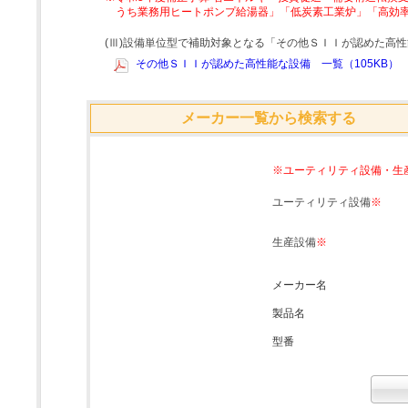
うち業務用ヒートポンプ給湯器」「低炭素工業炉」「高効
(Ⅲ)設備単位型で補助対象となる「その他ＳＩＩが認めた高
その他ＳＩＩが認めた高性能な設備 一覧（105KB）
メーカー一覧から検索する
※ユーティリティ設備・生
ユーティリティ設備
※
生産設備
※
メーカー名
製品名
型番