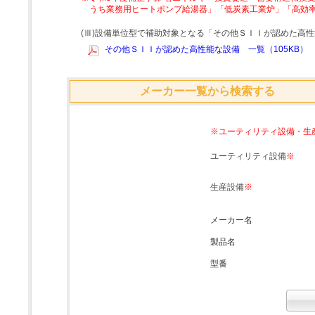
うち業務用ヒートポンプ給湯器」「低炭素工業炉」「高効
(Ⅲ)設備単位型で補助対象となる「その他ＳＩＩが認めた高
その他ＳＩＩが認めた高性能な設備 一覧（105KB）
メーカー一覧から検索する
※ユーティリティ設備・生
ユーティリティ設備
※
生産設備
※
メーカー名
製品名
型番