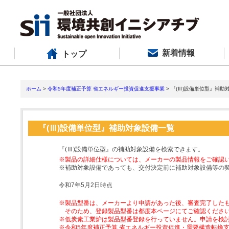
新着情報
トップ
ホーム
>
令和5年度補正予算 省エネルギー投資促進支援事業
> 『(Ⅲ)設備単位型』補助
『(Ⅲ)設備単位型』補助対象設備一覧
『(Ⅲ)設備単位型』の補助対象設備を検索できます。
※製品の詳細仕様については、メーカーの製品情報をご確認
※補助対象設備であっても、交付決定前に補助対象設備等の
令和7年5月2日時点
※製品型番は、メーカーより申請があった後、審査完了した
そのため、登録製品型番は都度本ページにてご確認くださ
※低炭素工業炉は製品型番登録を行っていません。申請を検
※令和5年度補正予算 省エネルギー投資促進・需要構造転換