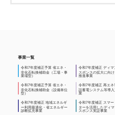
事業一覧
令和7年度補正予算 省エネ・
令和7年度補正 ディマ
非化石転換補助金（工場・事
スポンスの拡大に向けた
業場型）
推進事業
令和7年度補正予算 省エネ・
令和7年度補正 再エネ
非化石転換補助金（設備単位
設蓄電システム等導入
型）
業
令和7年度補正 地域エネルギ
令和7年度補正 スマー
ー利用最適化・省エネルギー
ターを活用したディマ
診断拡充事業
スポンス実証事業