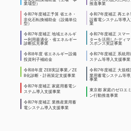
業場型）
推進事業
令和7年度補正予算 省エネ・
令和7年度補正 再エネ
非化石転換補助金（設備単位
設蓄電システム等導入
型）
業
令和7年度補正 地域エネルギ
令和7年度補正 スマー
ー利用最適化・省エネルギー
ターを活用したディマ
診断拡充事業
スポンス実証事業
令和8年度 省エネルギー設備
令和7年度補正 系統用
投資利子補給金
ステム等導入支援事業
令和8年度 ZEB実証事業／ZE
令和7年度補正 大規模
B化診断・計画策定支援事業
業用蓄電システム等導
事業
令和7年度補正 家庭用蓄電シ
東京都 家庭のゼロエ
ステム導入支援事業
ン行動推進事業
令和7年度補正 業務産業用蓄
電システム導入支援事業