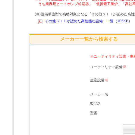
うち業務用ヒートポンプ給湯器」「低炭素工業炉」「高効
(Ⅲ)設備単位型で補助対象となる「その他ＳＩＩが認めた高
その他ＳＩＩが認めた高性能な設備 一覧（105KB）
メーカー一覧から検索する
※ユーティリティ設備・生
ユーティリティ設備
※
生産設備
※
メーカー名
製品名
型番