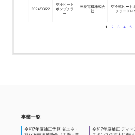
空冷ヒート
三菱電機株式会
空冷式ヒート
2024/03/22
ポンプチラ
社
チラーDT-
ー
1
2
3
4
5
事業一覧
令和7年度補正予算 省エネ・
令和7年度補正 ディマ
非化石転換補助金（工場・事
スポンスの拡大に向けた