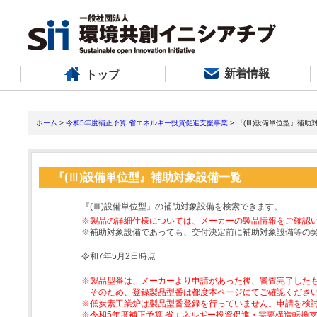
新着情報
トップ
ホーム
>
令和5年度補正予算 省エネルギー投資促進支援事業
> 『(Ⅲ)設備単位型』補助
『(Ⅲ)設備単位型』補助対象設備一覧
『(Ⅲ)設備単位型』の補助対象設備を検索できます。
※製品の詳細仕様については、メーカーの製品情報をご確認
※補助対象設備であっても、交付決定前に補助対象設備等の
令和7年5月2日時点
※製品型番は、メーカーより申請があった後、審査完了した
そのため、登録製品型番は都度本ページにてご確認くださ
※低炭素工業炉は製品型番登録を行っていません。申請を検
※令和5年度補正予算 省エネルギー投資促進・需要構造転換