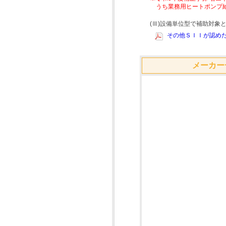
うち業務用ヒートポンプ
(Ⅲ)設備単位型で補助対
その他ＳＩＩが認めた
メーカー