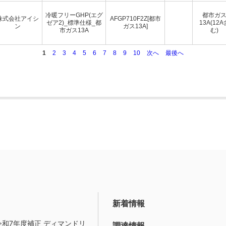
冷暖フリーGHP(エグ
都市ガ
株式会社アイシ
AFGP710F2Z[都市
ゼア2)_標準仕様_都
13A(12A
ン
ガス13A]
市ガス13A
む)
1
2
3
4
5
6
7
8
9
10
次へ
最後へ
新着情報
令和7年度補正 ディマンドリ
調達情報