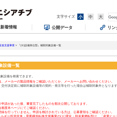
文字サイズ
小
中
大
新着情報
公開データ
リン
促進支援事業
> 『(Ⅲ)設備単位型』補助対象設備一覧
対象設備一覧
対象設備を検索できます。
は、メーカーの製品情報をご確認いただくか、メーカーへお問い合わせください。
、交付決定前に補助対象設備等の契約・発注等を行った場合は補助対象外となりま
り申請があった後、審査完了したものを順次公開しております。
は都度本ページにてご確認ください。
登録を行っていません。申請を検討されている方は、公募要領をご確認ください。
ネルギー投資促進・需要構造転換支援事業の(Ⅱ)電化・脱炭素燃転型は、「産業ヒ