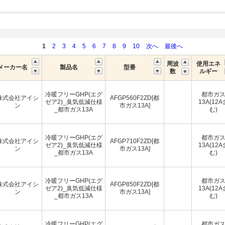
1
2
3
4
5
6
7
8
9
10
次へ
最後へ
周波
使用エネ
メーカー名
製品名
型番
数
ルギー
冷暖フリーGHP(エグ
都市ガ
株式会社アイシ
AFGP560F2ZD[都
ゼア2)_臭気低減仕様
13A(12A
ン
市ガス13A]
_都市ガス13A
む)
冷暖フリーGHP(エグ
都市ガ
株式会社アイシ
AFGP710F2ZD[都
ゼア2)_臭気低減仕様
13A(12A
ン
市ガス13A]
_都市ガス13A
む)
冷暖フリーGHP(エグ
都市ガ
株式会社アイシ
AFGP850F2ZD[都
ゼア2)_臭気低減仕様
13A(12A
ン
市ガス13A]
_都市ガス13A
む)
冷暖フリーGHP(エグ
都市ガ