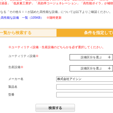
給湯器」「低炭素工業炉」「高効率コージェネレーション」「高性能ボイラ」が補
象となる「その他ＳＩＩが認めた高性能な設備」については以下よりご確認ください。
高性能な設備 一覧（105KB）
※随時更新
一覧から検索する
条件を指定して
※ユーティリティ設備・生産設備のどちらかを必ず選択してください。
ユーティリティ設備
※
設備区分を選ぶ
生産設備
※
設備区分を選ぶ
メーカー名
製品名
型番