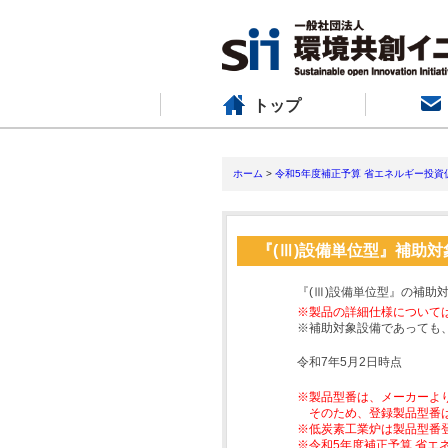
トップ
ホーム
>
令和5年度補正予算 省エネルギー投資
『(Ⅲ)設備単位型』補助
『(Ⅲ)設備単位型』の補助
※製品の詳細仕様について
※補助対象設備であっても
令和7年5月2日時点
※製品型番は、メーカーよ
そのため、登録製品型番
※低炭素工業炉は製品型番
※令和5年度補正予算 省エ