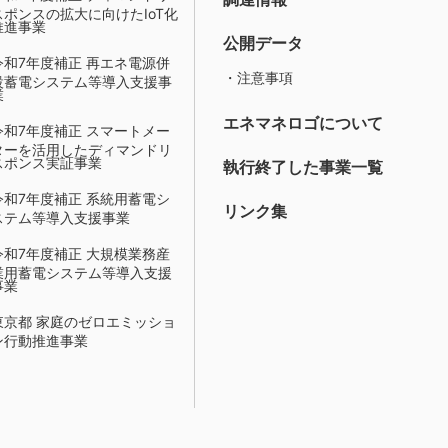
スポンスの拡大に向けたIoT化
推進事業
公開データ
令和7年度補正 再エネ電源併
・注意事項
設蓄電システム等導入支援事
業
エネマネロゴについて
令和7年度補正 スマートメー
ターを活用したディマンドリ
スポンス実証事業
執行終了した事業一覧
令和7年度補正 系統用蓄電シ
リンク集
ステム等導入支援事業
令和7年度補正 大規模業務産
業用蓄電システム等導入支援
事業
東京都 家庭のゼロエミッショ
ン行動推進事業