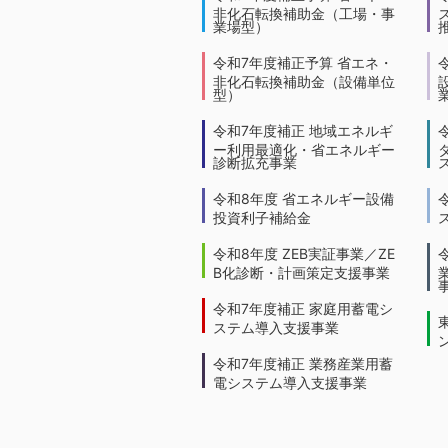
非化石転換補助金（工場・事
業場型）
令和7年度補正予算 省エネ・
非化石転換補助金（設備単位
型）
令和7年度補正 地域エネルギ
ー利用最適化・省エネルギー
診断拡充事業
令和8年度 省エネルギー設備
投資利子補給金
令和8年度 ZEB実証事業／ZE
B化診断・計画策定支援事業
令和7年度補正 家庭用蓄電シ
ステム導入支援事業
令和7年度補正 業務産業用蓄
電システム導入支援事業