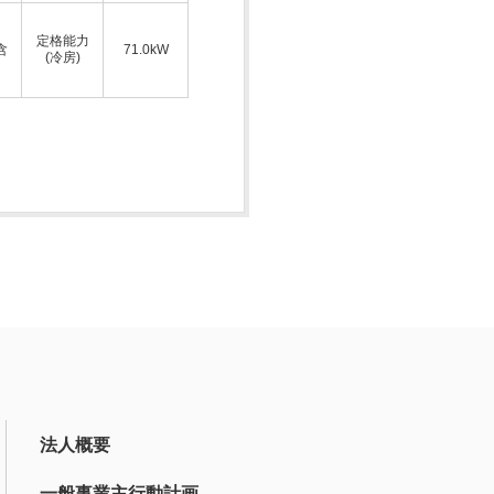
ス
定格能力
含
71.0kW
(冷房)
法人概要
一般事業主行動計画