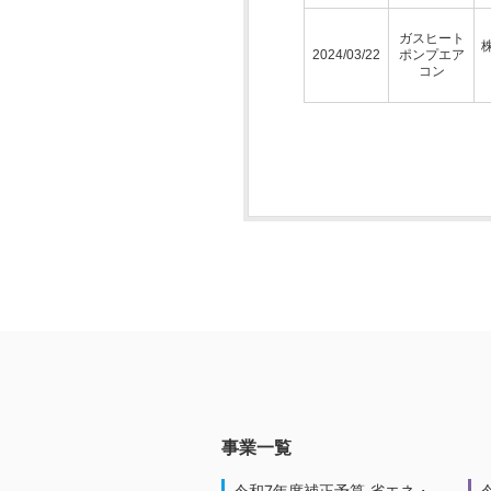
ガスヒート
2024/03/22
ポンプエア
コン
事業一覧
令和7年度補正予算 省エネ・