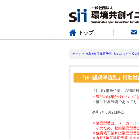
トップ
ホーム
>
令和5年度補正予算 省エネルギー投資
『(Ⅲ)設備単位型』補助
『(Ⅲ)設備単位型』の補助
※製品の詳細仕様について
※補助対象設備であっても
令和7年5月2日時点
※製品型番は、メーカーよ
そのため、登録製品型番
※低炭素工業炉は製品型番
※令和5年度補正予算 省エ