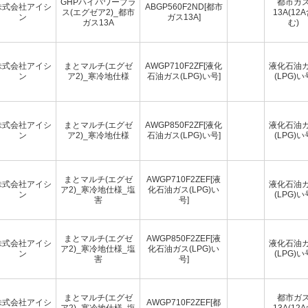
GHPハイパワープラ
都市ガ
株式会社アイシ
ABGP560F2ND[都市
ス(エグゼア2)_都市
13A(12
ン
ガス13A]
ガス13A
む)
株式会社アイシ
まとマルチ(エグゼ
AWGP710F2ZF[液化
液化石油
ン
ア2)_寒冷地仕様
石油ガス(LPG)い号]
(LPG)い
株式会社アイシ
まとマルチ(エグゼ
AWGP850F2ZF[液化
液化石油
ン
ア2)_寒冷地仕様
石油ガス(LPG)い号]
(LPG)い
まとマルチ(エグゼ
AWGP710F2ZEF[液
株式会社アイシ
液化石油
ア2)_寒冷地仕様_塩
化石油ガス(LPG)い
ン
(LPG)い
害
号]
まとマルチ(エグゼ
AWGP850F2ZEF[液
株式会社アイシ
液化石油
ア2)_寒冷地仕様_塩
化石油ガス(LPG)い
ン
(LPG)い
害
号]
まとマルチ(エグゼ
都市ガ
株式会社アイシ
AWGP710F2ZEF[都
ア2)_寒冷地仕様_塩
13A(12