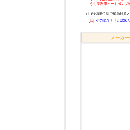
うち業務用ヒートポンプ
(Ⅲ)設備単位型で補助対
その他ＳＩＩが認めた
メーカー