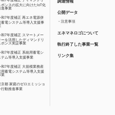
調達情報
スポンスの拡大に向けたIoT化
推進事業
公開データ
令和7年度補正 再エネ電源併
・注意事項
設蓄電システム等導入支援事
業
エネマネロゴについて
令和7年度補正 スマートメー
ターを活用したディマンドリ
スポンス実証事業
執行終了した事業一覧
令和7年度補正 系統用蓄電シ
リンク集
ステム等導入支援事業
令和7年度補正 大規模業務産
業用蓄電システム等導入支援
事業
東京都 家庭のゼロエミッショ
ン行動推進事業