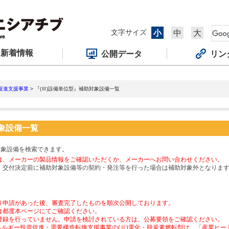
文字サイズ
小
中
大
新着情報
公開データ
リン
促進支援事業
> 『(Ⅲ)設備単位型』補助対象設備一覧
対象設備一覧
対象設備を検索できます。
は、メーカーの製品情報をご確認いただくか、メーカーへお問い合わせください。
、交付決定前に補助対象設備等の契約・発注等を行った場合は補助対象外となりま
り申請があった後、審査完了したものを順次公開しております。
は都度本ページにてご確認ください。
登録を行っていません。申請を検討されている方は、公募要領をご確認ください。
ネルギー投資促進・需要構造転換支援事業の(Ⅱ)電化・脱炭素燃転型は、「産業ヒ