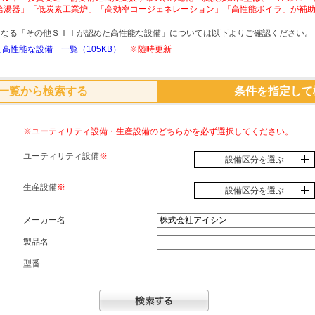
給湯器」「低炭素工業炉」「高効率コージェネレーション」「高性能ボイラ」が補
象となる「その他ＳＩＩが認めた高性能な設備」については以下よりご確認ください。
高性能な設備 一覧（105KB）
※随時更新
一覧から検索する
条件を指定して
※ユーティリティ設備・生産設備のどちらかを必ず選択してください。
ユーティリティ設備
※
設備区分を選ぶ
生産設備
※
設備区分を選ぶ
メーカー名
製品名
型番