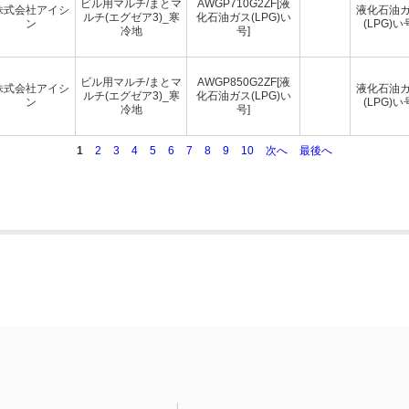
ビル用マルチ/まとマ
AWGP710G2ZF[液
株式会社アイシ
液化石油
ルチ(エグゼア3)_寒
化石油ガス(LPG)い
ン
(LPG)い
冷地
号]
ビル用マルチ/まとマ
AWGP850G2ZF[液
株式会社アイシ
液化石油
ルチ(エグゼア3)_寒
化石油ガス(LPG)い
ン
(LPG)い
冷地
号]
1
2
3
4
5
6
7
8
9
10
次へ
最後へ