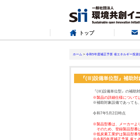
トップ
ホーム
>
令和5年度補正予算 省エネルギー投資
『(Ⅲ)設備単位型』補助
『(Ⅲ)設備単位型』の補助
※製品の詳細仕様について
※補助対象設備であっても
令和7年5月2日時点
※製品型番は、メーカーよ
そのため、登録製品型番
※低炭素工業炉は製品型番
※令和5年度補正予算 省エ