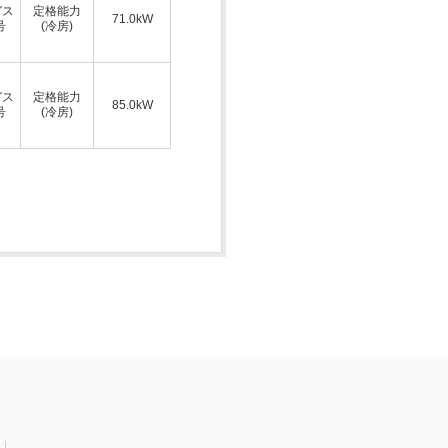
ガス
定格能力
71.0kW
号
(冷房)
ガス
定格能力
85.0kW
号
(冷房)