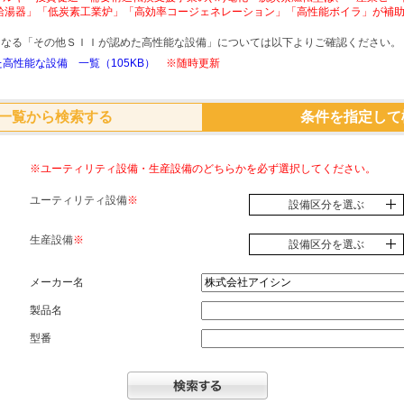
給湯器」「低炭素工業炉」「高効率コージェネレーション」「高性能ボイラ」が補
象となる「その他ＳＩＩが認めた高性能な設備」については以下よりご確認ください。
高性能な設備 一覧（105KB）
※随時更新
一覧から検索する
条件を指定して
※ユーティリティ設備・生産設備のどちらかを必ず選択してください。
ユーティリティ設備
※
設備区分を選ぶ
生産設備
※
設備区分を選ぶ
メーカー名
製品名
型番