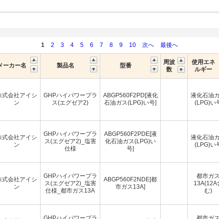
1
2
3
4
5
6
7
8
9
10
次へ
最後へ
周波
使用エネ
メーカー名
製品名
型番
数
ルギー
株式会社アイシ
GHPハイパワープラ
ABGP560F2PD[液化
液化石油
ン
ス(エグゼア2)
石油ガス(LPG)い号]
(LPG)い
GHPハイパワープラ
ABGP560F2PDE[液
株式会社アイシ
液化石油
ス(エグゼア2)_塩害
化石油ガス(LPG)い
ン
(LPG)い
仕様
号]
GHPハイパワープラ
都市ガ
株式会社アイシ
ABGP560F2NDE[都
ス(エグゼア2)_塩害
13A(12
ン
市ガス13A]
仕様_都市ガス13A
む)
GHPハイパワープラ
都市ガ