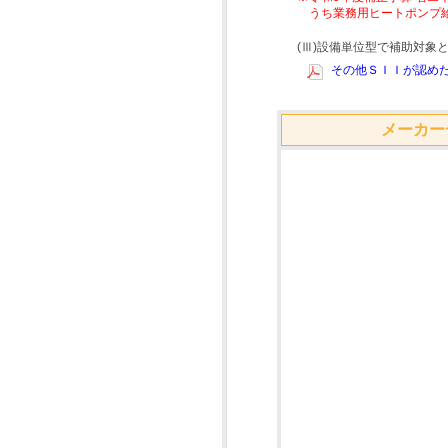
うち業務用ヒートポンプ
(Ⅲ)設備単位型で補助対
その他ＳＩＩが認めた
メーカー