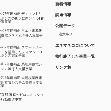
新着情報
令和7年度補正 ディマンドリ
調達情報
スポンスの拡大に向けたIoT化
推進事業
公開データ
令和7年度補正 再エネ電源併
・注意事項
設蓄電システム等導入支援事
業
エネマネロゴについて
令和7年度補正 スマートメー
ターを活用したディマンドリ
スポンス実証事業
執行終了した事業一覧
令和7年度補正 系統用蓄電シ
リンク集
ステム等導入支援事業
令和7年度補正 大規模業務産
業用蓄電システム等導入支援
事業
東京都 家庭のゼロエミッショ
ン行動推進事業