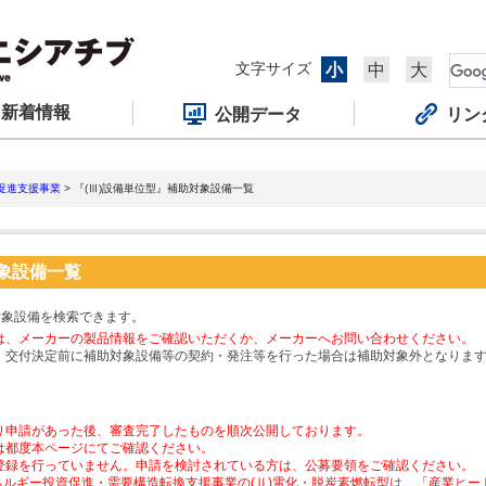
文字サイズ
小
中
大
新着情報
公開データ
リン
促進支援事業
> 『(Ⅲ)設備単位型』補助対象設備一覧
対象設備一覧
対象設備を検索できます。
は、メーカーの製品情報をご確認いただくか、メーカーへお問い合わせください。
、交付決定前に補助対象設備等の契約・発注等を行った場合は補助対象外となりま
り申請があった後、審査完了したものを順次公開しております。
は都度本ページにてご確認ください。
登録を行っていません。申請を検討されている方は、公募要領をご確認ください。
ネルギー投資促進・需要構造転換支援事業の(Ⅱ)電化・脱炭素燃転型は、「産業ヒ