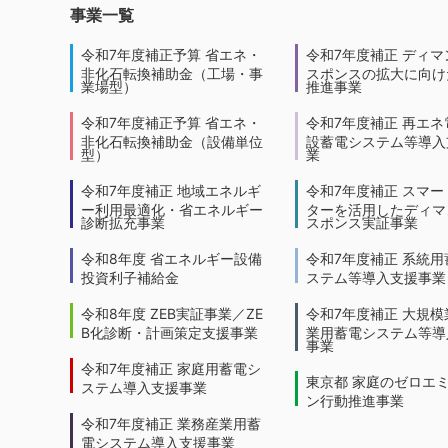
事業一覧
令和7年度補正予算 省エネ・
令和7年度補正 ディマ
非化石転換補助金（工場・事
スポンスの拡大に向けた
業場型）
推進事業
令和7年度補正予算 省エネ・
令和7年度補正 再エネ
非化石転換補助金（設備単位
設蓄電システム等導入
型）
業
令和7年度補正 地域エネルギ
令和7年度補正 スマー
ー利用最適化・省エネルギー
ターを活用したディマ
診断拡充事業
スポンス実証事業
令和8年度 省エネルギー設備
令和7年度補正 系統用
投資利子補給金
ステム等導入支援事業
令和8年度 ZEB実証事業／ZE
令和7年度補正 大規模
B化診断・計画策定支援事業
業用蓄電システム等導
事業
令和7年度補正 家庭用蓄電シ
東京都 家庭のゼロエ
ステム導入支援事業
ン行動推進事業
令和7年度補正 業務産業用蓄
電システム導入支援事業