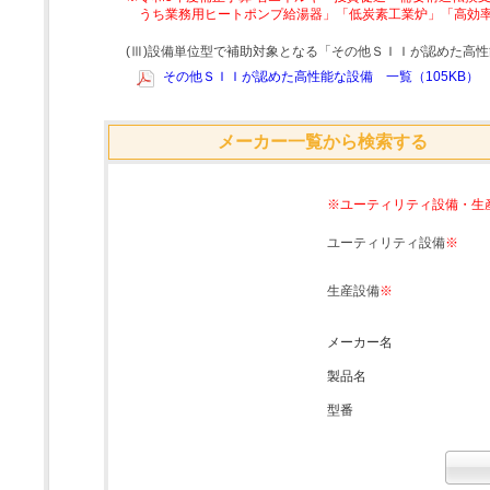
うち業務用ヒートポンプ給湯器」「低炭素工業炉」「高効
(Ⅲ)設備単位型で補助対象となる「その他ＳＩＩが認めた高
その他ＳＩＩが認めた高性能な設備 一覧（105KB）
メーカー一覧から検索する
※ユーティリティ設備・生
ユーティリティ設備
※
生産設備
※
メーカー名
製品名
型番