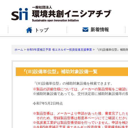
新着情報
トップ
ホーム
>
令和5年度補正予算 省エネルギー投資促進支援事業
> 『(Ⅲ)設備単位型』補助
『(Ⅲ)設備単位型』補助対象設備一覧
『(Ⅲ)設備単位型』の補助対象設備を検索できます。
※製品の詳細仕様については、メーカーの製品情報をご確認
※補助対象設備であっても、交付決定前に補助対象設備等の
令和7年5月2日時点
※製品型番は、メーカーより申請があった後、審査完了した
そのため、登録製品型番は都度本ページにてご確認くださ
※低炭素工業炉は製品型番登録を行っていません。申請を検
※令和5年度補正予算 省エネルギー投資促進・需要構造転換