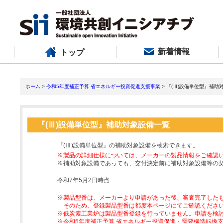
新着情報
トップ
ホーム
>
令和5年度補正予算 省エネルギー投資促進支援事業
> 『(Ⅲ)設備単位型』補助
『(Ⅲ)設備単位型』補助対象設備一覧
『(Ⅲ)設備単位型』の補助対象設備を検索できます。
※製品の詳細仕様については、メーカーの製品情報をご確認
※補助対象設備であっても、交付決定前に補助対象設備等の
令和7年5月2日時点
※製品型番は、メーカーより申請があった後、審査完了した
そのため、登録製品型番は都度本ページにてご確認くださ
※低炭素工業炉は製品型番登録を行っていません。申請を検
※令和5年度補正予算 省エネルギー投資促進・需要構造転換