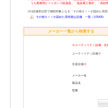
うち業務用ヒートポンプ給湯器」「低炭素工業炉」「高効
(Ⅲ)設備単位型で補助対象となる「その他ＳＩＩが認めた高
その他ＳＩＩが認めた高性能な設備 一覧（105KB）
メーカー一覧から検索する
※ユーティリティ設備・生
ユーティリティ設備
※
生産設備
※
メーカー名
製品名
型番