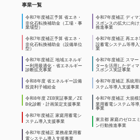
事業一覧
令和7年度補正予算 省エネ・
令和7年度補正 ディマ
非化石転換補助金（工場・事
スポンスの拡大に向けた
業場型）
推進事業
令和7年度補正予算 省エネ・
令和7年度補正 再エネ
非化石転換補助金（設備単位
設蓄電システム等導入
型）
業
令和7年度補正 地域エネルギ
令和7年度補正 スマー
ー利用最適化・省エネルギー
ターを活用したディマ
診断拡充事業
スポンス実証事業
令和8年度 省エネルギー設備
令和7年度補正 系統用
投資利子補給金
ステム等導入支援事業
令和8年度 ZEB実証事業／ZE
令和7年度補正 大規模
B化診断・計画策定支援事業
業用蓄電システム等導
事業
令和7年度補正 家庭用蓄電シ
東京都 家庭のゼロエ
ステム導入支援事業
ン行動推進事業
令和7年度補正 業務産業用蓄
電システム導入支援事業