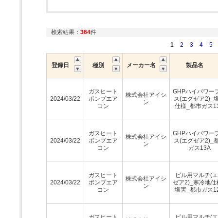
検索結果：
364
件
1
2
3
4
5
登録日
種別
メーカー名
製品名
ガスヒート
GHPハイパワー
株式会社アイシ
2024/03/22
ポンプエア
ス(エグゼア2)_
ン
コン
仕様_都市ガス1
ガスヒート
GHPハイパワー
株式会社アイシ
2024/03/22
ポンプエア
ス(エグゼア2)_
ン
コン
ガス13A
ガスヒート
ビル用マルチ(
株式会社アイシ
2024/03/22
ポンプエア
ゼア2)_寒冷地仕
ン
コン
塩害_都市ガス1
ガスヒート
ビル用マルチ(