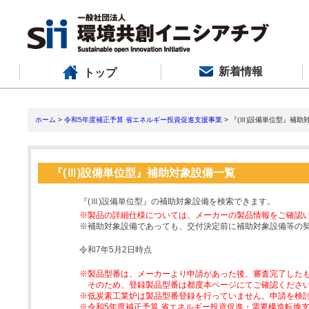
新着情報
トップ
ホーム
>
令和5年度補正予算 省エネルギー投資促進支援事業
> 『(Ⅲ)設備単位型』補助
『(Ⅲ)設備単位型』補助対象設備一覧
『(Ⅲ)設備単位型』の補助対象設備を検索できます。
※製品の詳細仕様については、メーカーの製品情報をご確認
※補助対象設備であっても、交付決定前に補助対象設備等の
令和7年5月2日時点
※製品型番は、メーカーより申請があった後、審査完了した
そのため、登録製品型番は都度本ページにてご確認くださ
※低炭素工業炉は製品型番登録を行っていません。申請を検
※令和5年度補正予算 省エネルギー投資促進・需要構造転換