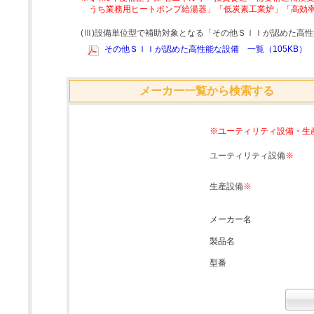
うち業務用ヒートポンプ給湯器」「低炭素工業炉」「高効
(Ⅲ)設備単位型で補助対象となる「その他ＳＩＩが認めた高
その他ＳＩＩが認めた高性能な設備 一覧（105KB）
メーカー一覧から検索する
※ユーティリティ設備・生
ユーティリティ設備
※
生産設備
※
メーカー名
製品名
型番