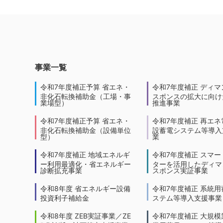
事業一覧
令和7年度補正予算 省エネ・
令和7年度補正 ディマ
非化石転換補助金（工場・事
スポンスの拡大に向けた
業場型）
推進事業
令和7年度補正予算 省エネ・
令和7年度補正 再エネ
非化石転換補助金（設備単位
設蓄電システム等導入
型）
業
令和7年度補正 地域エネルギ
令和7年度補正 スマー
ー利用最適化・省エネルギー
ターを活用したディマ
診断拡充事業
スポンス実証事業
令和8年度 省エネルギー設備
令和7年度補正 系統用
投資利子補給金
ステム等導入支援事業
令和8年度 ZEB実証事業／ZE
令和7年度補正 大規模