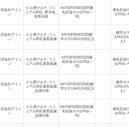
ビル用マルチ_リニ
AXYGP355E5ZEF[液
株式会社アイシ
液化石油
ュアル対応_寒冷地_
化石油ガス(LPG)い
ン
(LPG)い
塩害仕様
号]
都市ガ
株式会社アイシ
ビル用マルチ_リニ
AXYGP355E5ZD[都
13A(12
ン
ュアル対応臭気低減
市ガス13A(12A含む)]
む)
AXYGP355E5ZD[液
株式会社アイシ
ビル用マルチ_リニ
液化石油
化石油ガス(LPG)い
ン
ュアル対応臭気低減
(LPG)い
号]
ビル用マルチ_リニ
都市ガ
株式会社アイシ
AXYGP355E5ZDE[都
ュアル対応臭気低減
13A(12
ン
市ガス13A(12A含む)]
_塩害仕様
む)
ビル用マルチ_リニ
AXYGP355E5ZDE[液
株式会社アイシ
液化石油
ュアル対応臭気低減
化石油ガス(LPG)い
ン
(LPG)い
_塩害仕様
号]