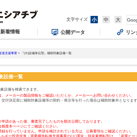
文字サイズ
小
中
大
新着情報
公開データ
リン
促進支援事業
> 『(Ⅲ)設備単位型』補助対象設備一覧
対象設備一覧
対象設備を検索できます。
は、メーカーの製品情報をご確認いただくか、メーカーへお問い合わせください。
、交付決定前に補助対象設備等の契約・発注等を行った場合は補助対象外となりま
り申請があった後、審査完了したものを順次公開しております。
は都度本ページにてご確認ください。
登録を行っていません。申請を検討されている方は、公募要領をご確認ください。
ネルギー投資促進・需要構造転換支援事業の(Ⅱ)電化・脱炭素燃転型は、「産業ヒ