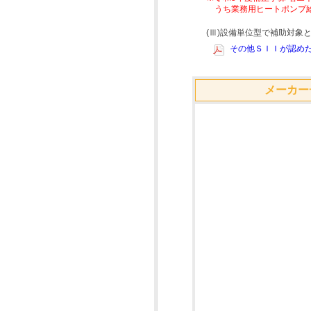
うち業務用ヒートポンプ
(Ⅲ)設備単位型で補助対
その他ＳＩＩが認めた
メーカー