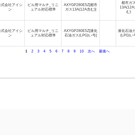
都市ガ
株式会社アイシ
ビル用マルチ_リニ
AXYGP280E5Z[都市
13A(12
ン
ュアル対応標準
ガス13A(12A含む)]
む)
株式会社アイシ
ビル用マルチ_リニ
AXYGP280E5Z[液化
液化石油
ン
ュアル対応標準
石油ガス(LPG)い号]
(LPG)い
1
2
3
4
5
6
7
8
9
10
次へ
最後へ