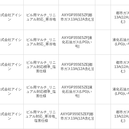
都市ガ
株式会社アイシ
ビル用マルチ_リニ
AXYGP355E5ZF[都
13A(12
ン
ュアル対応_寒冷地
市ガス13A(12A含む)]
む)
AXYGP355E5ZF[液
株式会社アイシ
ビル用マルチ_リニ
液化石油
化石油ガス(LPG)い
ン
ュアル対応_寒冷地
(LPG)い
号]
ビル用マルチ_リニ
都市ガ
株式会社アイシ
AXYGP355E5ZE[都
ュアル対応標準_塩
13A(12
ン
市ガス13A(12A含む)]
害仕様
む)
ビル用マルチ_リニ
AXYGP355E5ZE[液
株式会社アイシ
液化石油
ュアル対応標準_塩
化石油ガス(LPG)い
ン
(LPG)い
害仕様
号]
ビル用マルチ_リニ
都市ガ
株式会社アイシ
AXYGP355E5ZEF[都
ュアル対応_寒冷地_
13A(12
ン
市ガス13A(12A含む)]
塩害仕様
む)