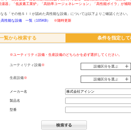
給湯器」「低炭素工業炉」「高効率コージェネレーション」「高性能ボイラ」が補
象となる「その他ＳＩＩが認めた高性能な設備」については以下よりご確認ください。
高性能な設備 一覧（105KB）
※随時更新
一覧から検索する
条件を指定して
※ユーティリティ設備・生産設備のどちらかを必ず選択してください。
ユーティリティ設備
※
設備区分を選ぶ
生産設備
※
設備区分を選ぶ
メーカー名
製品名
型番