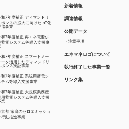
新着情報
令和7年度補正 ディマンドリ
調達情報
スポンスの拡大に向けたIoT化
推進事業
公開データ
令和7年度補正 再エネ電源併
・注意事項
設蓄電システム等導入支援事
業
エネマネロゴについて
令和7年度補正 スマートメー
ターを活用したディマンドリ
スポンス実証事業
執行終了した事業一覧
令和7年度補正 系統用蓄電シ
リンク集
ステム等導入支援事業
令和7年度補正 大規模業務産
業用蓄電システム等導入支援
事業
東京都 家庭のゼロエミッショ
ン行動推進事業