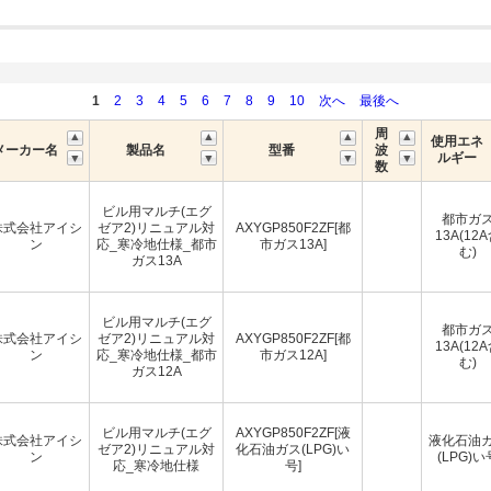
1
2
3
4
5
6
7
8
9
10
次へ
最後へ
周
使用エネ
メーカー名
製品名
型番
波
ルギー
数
ビル用マルチ(エグ
都市ガ
株式会社アイシ
ゼア2)リニュアル対
AXYGP850F2ZF[都
13A(12
ン
応_寒冷地仕様_都市
市ガス13A]
む)
ガス13A
ビル用マルチ(エグ
都市ガ
株式会社アイシ
ゼア2)リニュアル対
AXYGP850F2ZF[都
13A(12
ン
応_寒冷地仕様_都市
市ガス12A]
む)
ガス12A
ビル用マルチ(エグ
AXYGP850F2ZF[液
株式会社アイシ
液化石油
ゼア2)リニュアル対
化石油ガス(LPG)い
ン
(LPG)い
応_寒冷地仕様
号]