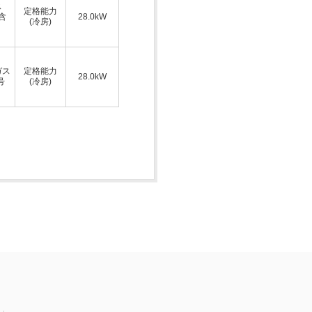
ス
定格能力
A含
28.0kW
(冷房)
ガス
定格能力
28.0kW
号
(冷房)