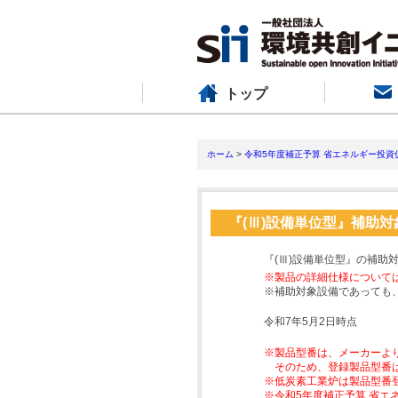
トップ
ホーム
>
令和5年度補正予算 省エネルギー投資
『(Ⅲ)設備単位型』補助
『(Ⅲ)設備単位型』の補助
※製品の詳細仕様について
※補助対象設備であっても
令和7年5月2日時点
※製品型番は、メーカーよ
そのため、登録製品型番
※低炭素工業炉は製品型番
※令和5年度補正予算 省エ