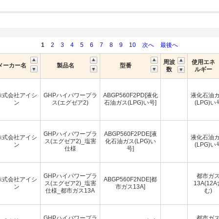
1
2
3
4
5
6
7
8
9
10
次へ
最後へ
周波
使用エネ
メーカー名
製品名
型番
数
ルギー
株式会社アイシ
GHPハイパワープラ
ABGP560F2PD[液化
液化石油
ン
ス(エグゼア2)
石油ガス(LPG)い号]
(LPG)い
GHPハイパワープラ
ABGP560F2PDE[液
株式会社アイシ
液化石油
ス(エグゼア2)_塩害
化石油ガス(LPG)い
ン
(LPG)い
仕様
号]
GHPハイパワープラ
都市ガ
株式会社アイシ
ABGP560F2NDE[都
ス(エグゼア2)_塩害
13A(12
ン
市ガス13A]
仕様_都市ガス13A
む)
GHPハイパワープラ
都市ガ