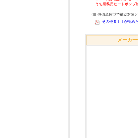
うち業務用ヒートポンプ
(Ⅲ)設備単位型で補助対
その他ＳＩＩが認めた
メーカー