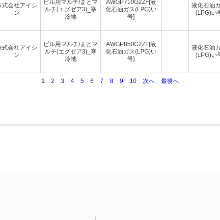
ビル用マルチ/まとマ
AWGP710G2ZF[液
株式会社アイシ
液化石油
ルチ(エグゼア3)_寒
化石油ガス(LPG)い
ン
(LPG)い
冷地
号]
ビル用マルチ/まとマ
AWGP850G2ZF[液
株式会社アイシ
液化石油
ルチ(エグゼア3)_寒
化石油ガス(LPG)い
ン
(LPG)い
冷地
号]
1
2
3
4
5
6
7
8
9
10
次へ
最後へ