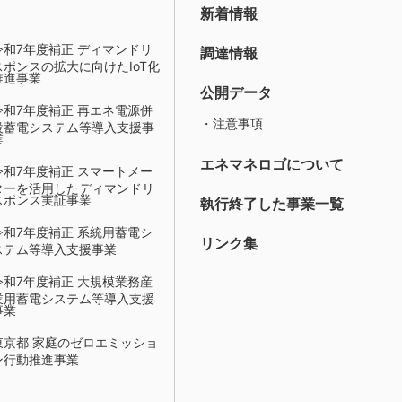
新着情報
令和7年度補正 ディマンドリ
調達情報
スポンスの拡大に向けたIoT化
推進事業
公開データ
令和7年度補正 再エネ電源併
・注意事項
設蓄電システム等導入支援事
業
エネマネロゴについて
令和7年度補正 スマートメー
ターを活用したディマンドリ
スポンス実証事業
執行終了した事業一覧
令和7年度補正 系統用蓄電シ
リンク集
ステム等導入支援事業
令和7年度補正 大規模業務産
業用蓄電システム等導入支援
事業
東京都 家庭のゼロエミッショ
ン行動推進事業