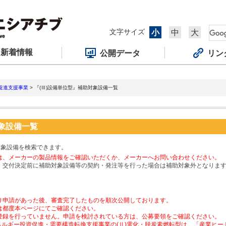
文字サイズ
小
中
大
新着情報
公開データ
リン
促進支援事業
> 『(Ⅲ)設備単位型』補助対象設備一覧
対象設備一覧
対象設備を検索できます。
は、メーカーの製品情報をご確認いただくか、メーカーへお問い合わせください。
、交付決定前に補助対象設備等の契約・発注等を行った場合は補助対象外となりま
り申請があった後、審査完了したものを順次公開しております。
は都度本ページにてご確認ください。
登録を行っていません。申請を検討されている方は、公募要領をご確認ください。
ネルギー投資促進・需要構造転換支援事業の(Ⅱ)電化・脱炭素燃転型は、「産業ヒ