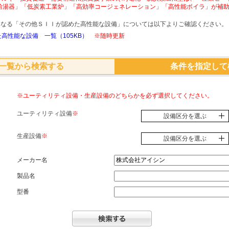
給湯器」「低炭素工業炉」「高効率コージェネレーション」「高性能ボイラ」が補
象となる「その他ＳＩＩが認めた高性能な設備」については以下よりご確認ください。
高性能な設備 一覧（105KB）
※随時更新
一覧から検索する
条件を指定して
※ユーティリティ設備・生産設備のどちらかを必ず選択してください。
ユーティリティ設備
※
設備区分を選ぶ
生産設備
※
設備区分を選ぶ
メーカー名
製品名
型番