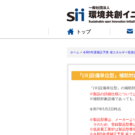
トップ
ホーム
>
令和5年度補正予算 省エネルギー投資
『(Ⅲ)設備単位型』補助
『(Ⅲ)設備単位型』の補助
※製品の詳細仕様について
※補助対象設備であっても
令和7年5月2日時点
※製品型番は、メーカーよ
そのため、登録製品型番
※低炭素工業炉は製品型番
※令和5年度補正予算 省エ