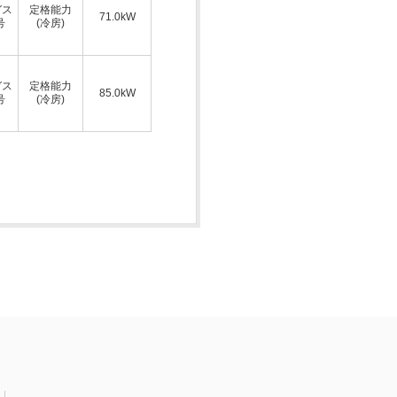
ガス
定格能力
71.0kW
号
(冷房)
ガス
定格能力
85.0kW
号
(冷房)