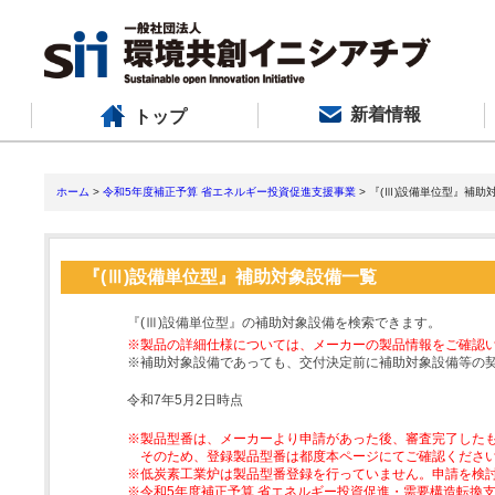
新着情報
トップ
ホーム
>
令和5年度補正予算 省エネルギー投資促進支援事業
> 『(Ⅲ)設備単位型』補助
『(Ⅲ)設備単位型』補助対象設備一覧
『(Ⅲ)設備単位型』の補助対象設備を検索できます。
※製品の詳細仕様については、メーカーの製品情報をご確認
※補助対象設備であっても、交付決定前に補助対象設備等の
令和7年5月2日時点
※製品型番は、メーカーより申請があった後、審査完了した
そのため、登録製品型番は都度本ページにてご確認くださ
※低炭素工業炉は製品型番登録を行っていません。申請を検
※令和5年度補正予算 省エネルギー投資促進・需要構造転換