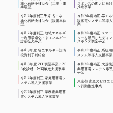
非化石転換補助金（工場・事
スポンスの拡大に向けた
業場型）
推進事業
令和7年度補正予算 省エネ・
令和7年度補正 再エネ
非化石転換補助金（設備単位
設蓄電システム等導入
型）
業
令和7年度補正 地域エネルギ
令和7年度補正 スマー
ー利用最適化・省エネルギー
ターを活用したディマ
診断拡充事業
スポンス実証事業
令和8年度 省エネルギー設備
令和7年度補正 系統用
投資利子補給金
ステム等導入支援事業
令和8年度 ZEB実証事業／ZE
令和7年度補正 大規模
B化診断・計画策定支援事業
業用蓄電システム等導
事業
令和7年度補正 家庭用蓄電シ
東京都 家庭のゼロエ
ステム導入支援事業
ン行動推進事業
令和7年度補正 業務産業用蓄
電システム導入支援事業