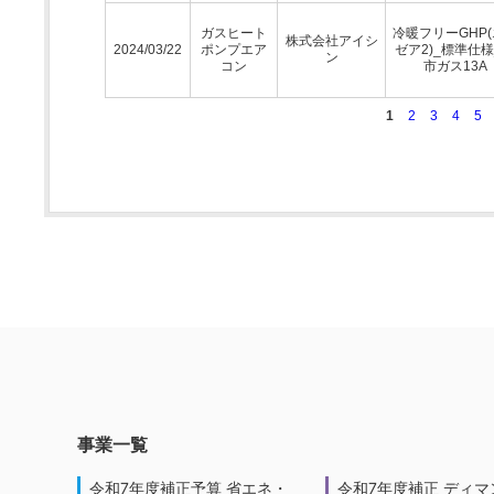
ガスヒート
冷暖フリーGHP
株式会社アイシ
2024/03/22
ポンプエア
ゼア2)_標準仕様
ン
コン
市ガス13A
1
2
3
4
5
事業一覧
令和7年度補正予算 省エネ・
令和7年度補正 ディマ