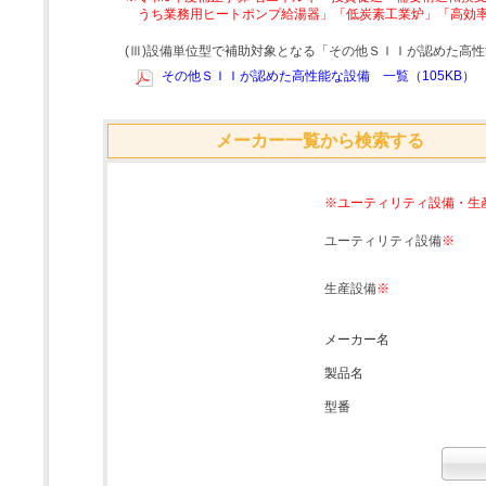
うち業務用ヒートポンプ給湯器」「低炭素工業炉」「高効
(Ⅲ)設備単位型で補助対象となる「その他ＳＩＩが認めた高
その他ＳＩＩが認めた高性能な設備 一覧（105KB）
メーカー一覧から検索する
※ユーティリティ設備・生
ユーティリティ設備
※
生産設備
※
メーカー名
製品名
型番