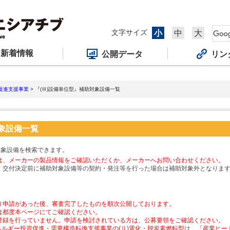
文字サイズ
小
中
大
新着情報
公開データ
リン
促進支援事業
> 『(Ⅲ)設備単位型』補助対象設備一覧
対象設備一覧
対象設備を検索できます。
は、メーカーの製品情報をご確認いただくか、メーカーへお問い合わせください。
、交付決定前に補助対象設備等の契約・発注等を行った場合は補助対象外となりま
り申請があった後、審査完了したものを順次公開しております。
は都度本ページにてご確認ください。
登録を行っていません。申請を検討されている方は、公募要領をご確認ください。
ネルギー投資促進・需要構造転換支援事業の(Ⅱ)電化・脱炭素燃転型は、「産業ヒ