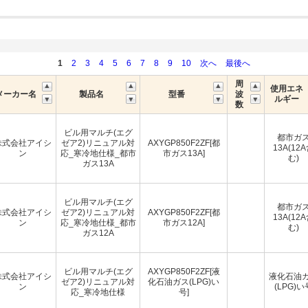
1
2
3
4
5
6
7
8
9
10
次へ
最後へ
周
使用エネ
メーカー名
製品名
型番
波
ルギー
数
ビル用マルチ(エグ
都市ガ
株式会社アイシ
ゼア2)リニュアル対
AXYGP850F2ZF[都
13A(12
ン
応_寒冷地仕様_都市
市ガス13A]
む)
ガス13A
ビル用マルチ(エグ
都市ガ
株式会社アイシ
ゼア2)リニュアル対
AXYGP850F2ZF[都
13A(12
ン
応_寒冷地仕様_都市
市ガス12A]
む)
ガス12A
ビル用マルチ(エグ
AXYGP850F2ZF[液
株式会社アイシ
液化石油
ゼア2)リニュアル対
化石油ガス(LPG)い
ン
(LPG)い
応_寒冷地仕様
号]