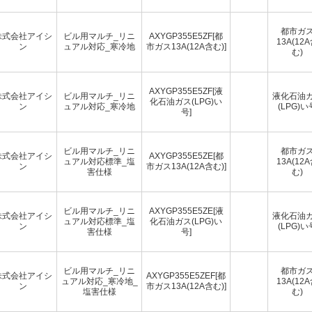
都市ガ
株式会社アイシ
ビル用マルチ_リニ
AXYGP355E5ZF[都
13A(12
ン
ュアル対応_寒冷地
市ガス13A(12A含む)]
む)
AXYGP355E5ZF[液
株式会社アイシ
ビル用マルチ_リニ
液化石油
化石油ガス(LPG)い
ン
ュアル対応_寒冷地
(LPG)い
号]
ビル用マルチ_リニ
都市ガ
株式会社アイシ
AXYGP355E5ZE[都
ュアル対応標準_塩
13A(12
ン
市ガス13A(12A含む)]
害仕様
む)
ビル用マルチ_リニ
AXYGP355E5ZE[液
株式会社アイシ
液化石油
ュアル対応標準_塩
化石油ガス(LPG)い
ン
(LPG)い
害仕様
号]
ビル用マルチ_リニ
都市ガ
株式会社アイシ
AXYGP355E5ZEF[都
ュアル対応_寒冷地_
13A(12
ン
市ガス13A(12A含む)]
塩害仕様
む)