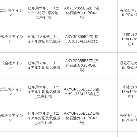
ビル用マルチ_リニ
AXYGP355E5ZEF[液
株式会社アイシ
液化石油
ュアル対応_寒冷地_
化石油ガス(LPG)い
ン
(LPG)い
塩害仕様
号]
都市ガ
株式会社アイシ
ビル用マルチ_リニ
AXYGP355E5ZD[都
13A(12
ン
ュアル対応臭気低減
市ガス13A(12A含む)]
む)
AXYGP355E5ZD[液
株式会社アイシ
ビル用マルチ_リニ
液化石油
化石油ガス(LPG)い
ン
ュアル対応臭気低減
(LPG)い
号]
ビル用マルチ_リニ
都市ガ
株式会社アイシ
AXYGP355E5ZDE[都
ュアル対応臭気低減
13A(12
ン
市ガス13A(12A含む)]
_塩害仕様
む)
ビル用マルチ_リニ
AXYGP355E5ZDE[液
株式会社アイシ
液化石油
ュアル対応臭気低減
化石油ガス(LPG)い
ン
(LPG)い
_塩害仕様
号]