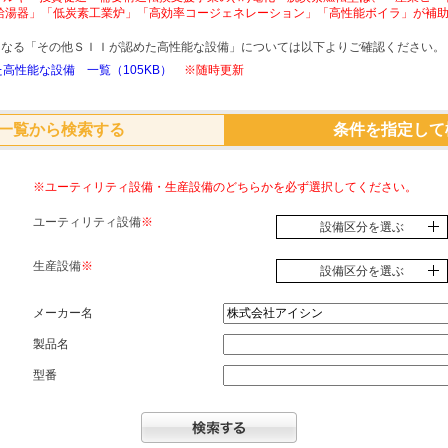
給湯器」「低炭素工業炉」「高効率コージェネレーション」「高性能ボイラ」が補
象となる「その他ＳＩＩが認めた高性能な設備」については以下よりご確認ください。
高性能な設備 一覧（105KB）
※随時更新
一覧から検索する
条件を指定して
※ユーティリティ設備・生産設備のどちらかを必ず選択してください。
ユーティリティ設備
※
設備区分を選ぶ
生産設備
※
設備区分を選ぶ
メーカー名
製品名
型番