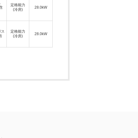
ス
定格能力
A含
28.0kW
(冷房)
ガス
定格能力
28.0kW
号
(冷房)