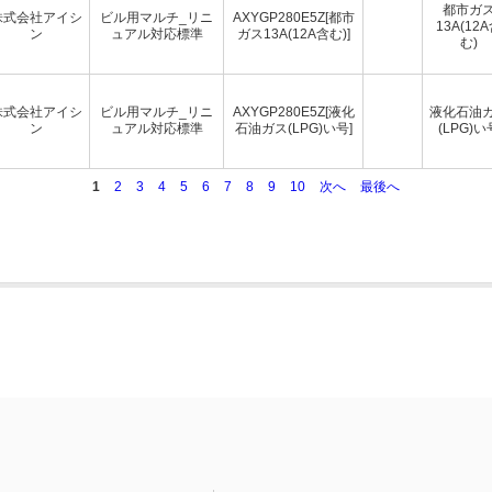
都市ガ
株式会社アイシ
ビル用マルチ_リニ
AXYGP280E5Z[都市
13A(12
ン
ュアル対応標準
ガス13A(12A含む)]
む)
株式会社アイシ
ビル用マルチ_リニ
AXYGP280E5Z[液化
液化石油
ン
ュアル対応標準
石油ガス(LPG)い号]
(LPG)い
1
2
3
4
5
6
7
8
9
10
次へ
最後へ