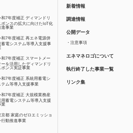
新着情報
令和7年度補正 ディマンドリ
調達情報
スポンスの拡大に向けたIoT化
推進事業
公開データ
令和7年度補正 再エネ電源併
・注意事項
設蓄電システム等導入支援事
業
エネマネロゴについて
令和7年度補正 スマートメー
ターを活用したディマンドリ
スポンス実証事業
執行終了した事業一覧
令和7年度補正 系統用蓄電シ
リンク集
ステム等導入支援事業
令和7年度補正 大規模業務産
業用蓄電システム等導入支援
事業
東京都 家庭のゼロエミッショ
ン行動推進事業