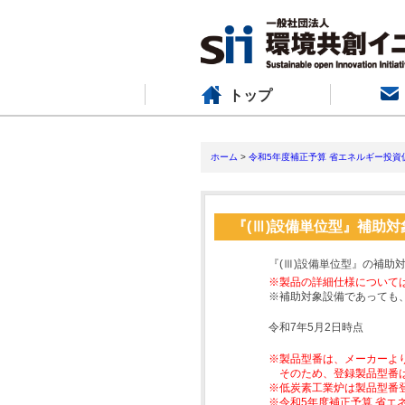
トップ
ホーム
>
令和5年度補正予算 省エネルギー投資
『(Ⅲ)設備単位型』補助
『(Ⅲ)設備単位型』の補助
※製品の詳細仕様について
※補助対象設備であっても
令和7年5月2日時点
※製品型番は、メーカーよ
そのため、登録製品型番
※低炭素工業炉は製品型番
※令和5年度補正予算 省エ