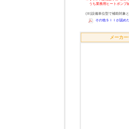
うち業務用ヒートポンプ
(Ⅲ)設備単位型で補助対
その他ＳＩＩが認めた
メーカー