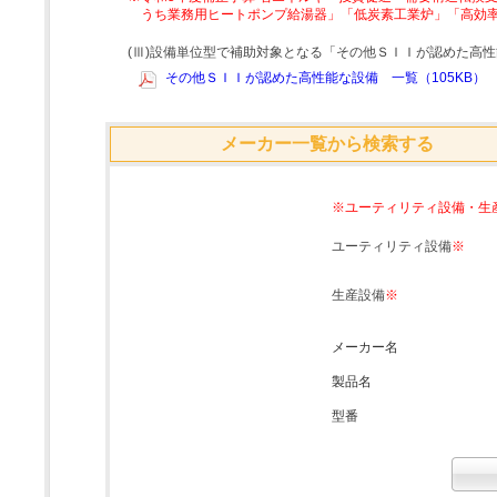
うち業務用ヒートポンプ給湯器」「低炭素工業炉」「高効
(Ⅲ)設備単位型で補助対象となる「その他ＳＩＩが認めた高
その他ＳＩＩが認めた高性能な設備 一覧（105KB）
メーカー一覧から検索する
※ユーティリティ設備・生
ユーティリティ設備
※
生産設備
※
メーカー名
製品名
型番