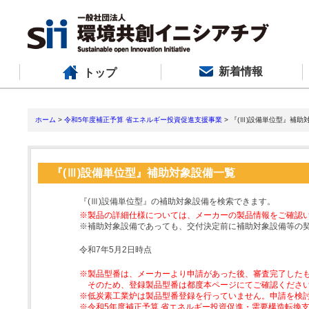
新着情報
トップ
ホーム
>
令和5年度補正予算 省エネルギー投資促進支援事業
> 『(Ⅲ)設備単位型』補助
『(Ⅲ)設備単位型』補助対象設備一覧
『(Ⅲ)設備単位型』の補助対象設備を検索できます。
※製品の詳細仕様については、メーカーの製品情報をご確認
※補助対象設備であっても、交付決定前に補助対象設備等の
令和7年5月2日時点
※製品型番は、メーカーより申請があった後、審査完了した
そのため、登録製品型番は都度本ページにてご確認くださ
※低炭素工業炉は製品型番登録を行っていません。申請を検
※令和5年度補正予算 省エネルギー投資促進・需要構造転換