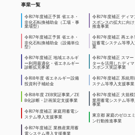
事業一覧
令和7年度補正予算 省エネ・
令和7年度補正 ディマ
非化石転換補助金（工場・事
スポンスの拡大に向けた
業場型）
推進事業
令和7年度補正予算 省エネ・
令和7年度補正 再エネ
非化石転換補助金（設備単位
設蓄電システム等導入
型）
業
令和7年度補正 地域エネルギ
令和7年度補正 スマー
ー利用最適化・省エネルギー
ターを活用したディマ
診断拡充事業
スポンス実証事業
令和8年度 省エネルギー設備
令和7年度補正 系統用
投資利子補給金
ステム等導入支援事業
令和8年度 ZEB実証事業／ZE
令和7年度補正 大規模
B化診断・計画策定支援事業
業用蓄電システム等導
事業
令和7年度補正 家庭用蓄電シ
東京都 家庭のゼロエ
ステム導入支援事業
ン行動推進事業
令和7年度補正 業務産業用蓄
電システム導入支援事業