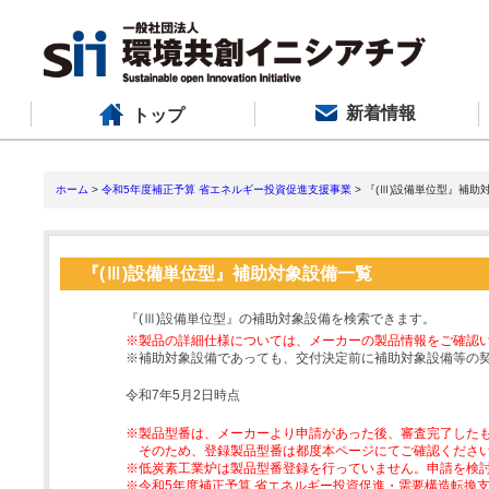
新着情報
トップ
ホーム
>
令和5年度補正予算 省エネルギー投資促進支援事業
> 『(Ⅲ)設備単位型』補助
『(Ⅲ)設備単位型』補助対象設備一覧
『(Ⅲ)設備単位型』の補助対象設備を検索できます。
※製品の詳細仕様については、メーカーの製品情報をご確認
※補助対象設備であっても、交付決定前に補助対象設備等の
令和7年5月2日時点
※製品型番は、メーカーより申請があった後、審査完了した
そのため、登録製品型番は都度本ページにてご確認くださ
※低炭素工業炉は製品型番登録を行っていません。申請を検
※令和5年度補正予算 省エネルギー投資促進・需要構造転換