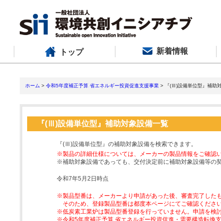
新着情報
トップ
ホーム
>
令和5年度補正予算 省エネルギー投資促進支援事業
> 『(Ⅲ)設備単位型』補助
『(Ⅲ)設備単位型』補助対象設備一覧
『(Ⅲ)設備単位型』の補助対象設備を検索できます。
※製品の詳細仕様については、メーカーの製品情報をご確認
※補助対象設備であっても、交付決定前に補助対象設備等の
令和7年5月2日時点
※製品型番は、メーカーより申請があった後、審査完了した
そのため、登録製品型番は都度本ページにてご確認くださ
※低炭素工業炉は製品型番登録を行っていません。申請を検
※令和5年度補正予算 省エネルギー投資促進・需要構造転換