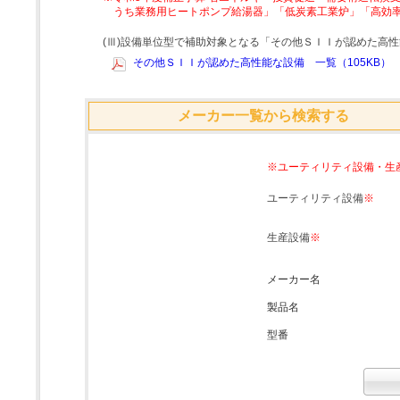
うち業務用ヒートポンプ給湯器」「低炭素工業炉」「高効
(Ⅲ)設備単位型で補助対象となる「その他ＳＩＩが認めた高
その他ＳＩＩが認めた高性能な設備 一覧（105KB）
メーカー一覧から検索する
※ユーティリティ設備・生
ユーティリティ設備
※
生産設備
※
メーカー名
製品名
型番