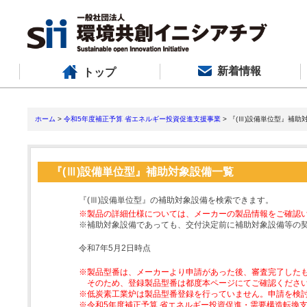
新着情報
トップ
ホーム
>
令和5年度補正予算 省エネルギー投資促進支援事業
> 『(Ⅲ)設備単位型』補助
『(Ⅲ)設備単位型』補助対象設備一覧
『(Ⅲ)設備単位型』の補助対象設備を検索できます。
※製品の詳細仕様については、メーカーの製品情報をご確認
※補助対象設備であっても、交付決定前に補助対象設備等の
令和7年5月2日時点
※製品型番は、メーカーより申請があった後、審査完了した
そのため、登録製品型番は都度本ページにてご確認くださ
※低炭素工業炉は製品型番登録を行っていません。申請を検
※令和5年度補正予算 省エネルギー投資促進・需要構造転換