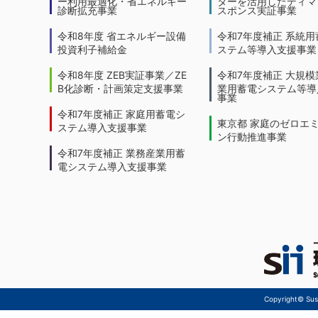
ー利用最適化・省エネルギー
ターを活用したディマ
診断拡充事業
スポンス実証事業
令和8年度 省エネルギー設備
令和7年度補正 系統用
投資利子補給金
ステム等導入支援事業
令和8年度 ZEB実証事業／ZE
令和7年度補正 大規模
B化診断・計画策定支援事業
業用蓄電システム等導
事業
令和7年度補正 家庭用蓄電シ
東京都 家庭のゼロエ
ステム導入支援事業
ン行動推進事業
令和7年度補正 業務産業用蓄
電システム導入支援事業
Copyright© Sust