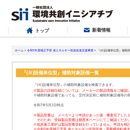
新着情報
トップ
ホーム
>
令和5年度補正予算 省エネルギー投資促進支援事業
> 『(Ⅲ)設備単位型』補助
『(Ⅲ)設備単位型』補助対象設備一覧
『(Ⅲ)設備単位型』の補助対象設備を検索できます。
※製品の詳細仕様については、メーカーの製品情報をご確認
※補助対象設備であっても、交付決定前に補助対象設備等の
令和7年5月2日時点
※製品型番は、メーカーより申請があった後、審査完了した
そのため、登録製品型番は都度本ページにてご確認くださ
※低炭素工業炉は製品型番登録を行っていません。申請を検
※令和5年度補正予算 省エネルギー投資促進・需要構造転換