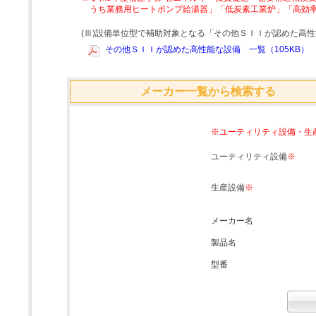
うち業務用ヒートポンプ給湯器」「低炭素工業炉」「高効
(Ⅲ)設備単位型で補助対象となる「その他ＳＩＩが認めた高
その他ＳＩＩが認めた高性能な設備 一覧（105KB）
メーカー一覧から検索する
※ユーティリティ設備・生
ユーティリティ設備
※
生産設備
※
メーカー名
製品名
型番