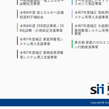
ー利用最適化・省エネルギー
ターを活用したディマ
診断拡充事業
スポンス実証事業
令和8年度 省エネルギー設備
令和7年度補正 系統用
投資利子補給金
ステム等導入支援事業
令和8年度 ZEB実証事業／ZE
令和7年度補正 大規模
B化診断・計画策定支援事業
業用蓄電システム等導
事業
令和7年度補正 家庭用蓄電シ
東京都 家庭のゼロエ
ステム導入支援事業
ン行動推進事業
令和7年度補正 業務産業用蓄
電システム導入支援事業
Copyright© Sust