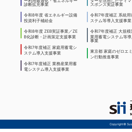
ー利用最適化・省エネルギー
ターを活用したディマ
診断拡充事業
スポンス実証事業
令和8年度 省エネルギー設備
令和7年度補正 系統用
投資利子補給金
ステム等導入支援事業
令和8年度 ZEB実証事業／ZE
令和7年度補正 大規模
B化診断・計画策定支援事業
業用蓄電システム等導
事業
令和7年度補正 家庭用蓄電シ
東京都 家庭のゼロエ
ステム導入支援事業
ン行動推進事業
令和7年度補正 業務産業用蓄
電システム導入支援事業
Copyright© Sust