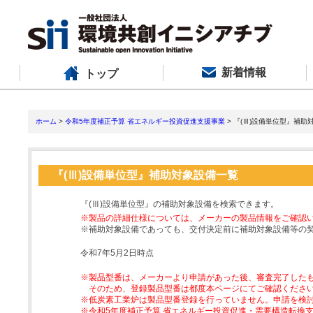
新着情報
トップ
ホーム
>
令和5年度補正予算 省エネルギー投資促進支援事業
> 『(Ⅲ)設備単位型』補助
『(Ⅲ)設備単位型』補助対象設備一覧
『(Ⅲ)設備単位型』の補助対象設備を検索できます。
※製品の詳細仕様については、メーカーの製品情報をご確認
※補助対象設備であっても、交付決定前に補助対象設備等の
令和7年5月2日時点
※製品型番は、メーカーより申請があった後、審査完了した
そのため、登録製品型番は都度本ページにてご確認くださ
※低炭素工業炉は製品型番登録を行っていません。申請を検
※令和5年度補正予算 省エネルギー投資促進・需要構造転換