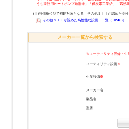
うち業務用ヒートポンプ給湯器」「低炭素工業炉」「高効
(Ⅲ)設備単位型で補助対象となる「その他ＳＩＩが認めた高
その他ＳＩＩが認めた高性能な設備 一覧（105KB）
メーカー一覧から検索する
※ユーティリティ設備・生
ユーティリティ設備
※
生産設備
※
メーカー名
製品名
型番