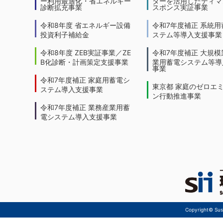
ー利用最適化・省エネルギー
ターを活用したディマ
診断拡充事業
スポンス実証事業
令和8年度 省エネルギー設備
令和7年度補正 系統用
投資利子補給金
ステム等導入支援事業
令和8年度 ZEB実証事業／ZE
令和7年度補正 大規模
B化診断・計画策定支援事業
業用蓄電システム等導
事業
令和7年度補正 家庭用蓄電シ
東京都 家庭のゼロエ
ステム導入支援事業
ン行動推進事業
令和7年度補正 業務産業用蓄
電システム導入支援事業
Copyright© Sust