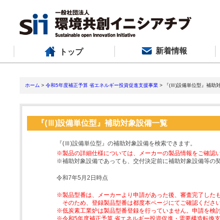
新着情報
トップ
ホーム
>
令和5年度補正予算 省エネルギー投資促進支援事業
> 『(Ⅲ)設備単位型』補助
『(Ⅲ)設備単位型』補助対象設備一覧
『(Ⅲ)設備単位型』の補助対象設備を検索できます。
※製品の詳細仕様については、メーカーの製品情報をご確認
※補助対象設備であっても、交付決定前に補助対象設備等の
令和7年5月2日時点
※製品型番は、メーカーより申請があった後、審査完了した
そのため、登録製品型番は都度本ページにてご確認くださ
※低炭素工業炉は製品型番登録を行っていません。申請を検
※令和5年度補正予算 省エネルギー投資促進・需要構造転換