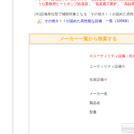
うち業務用ヒートポンプ給湯器」「低炭素工業炉」「高効
(Ⅲ)設備単位型で補助対象となる「その他ＳＩＩが認めた高
その他ＳＩＩが認めた高性能な設備 一覧（105KB）
メーカー一覧から検索する
※ユーティリティ設備・生
ユーティリティ設備
※
生産設備
※
メーカー名
製品名
型番