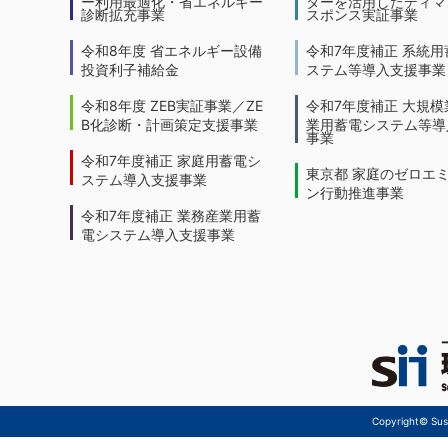
ー利用最適化・省エネルギー
ターを活用したディマ
診断拡充事業
スポンス実証事業
令和8年度 省エネルギー設備
令和7年度補正 系統用
投資利子補給金
ステム等導入支援事業
令和8年度 ZEB実証事業／ZE
令和7年度補正 大規模
B化診断・計画策定支援事業
業用蓄電システム等導
事業
令和7年度補正 家庭用蓄電シ
東京都 家庭のゼロエ
ステム導入支援事業
ン行動推進事業
令和7年度補正 業務産業用蓄
電システム導入支援事業
Copyright© Sust