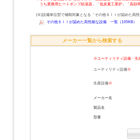
うち業務用ヒートポンプ給湯器」「低炭素工業炉」「高効
(Ⅲ)設備単位型で補助対象となる「その他ＳＩＩが認めた高
その他ＳＩＩが認めた高性能な設備 一覧（105KB）
メーカー一覧から検索する
※ユーティリティ設備・生
ユーティリティ設備
※
生産設備
※
メーカー名
製品名
型番