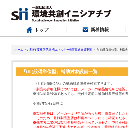
新着情報
トップ
ホーム
>
令和5年度補正予算 省エネルギー投資促進支援事業
> 『(Ⅲ)設備単位型』補助
『(Ⅲ)設備単位型』補助対象設備一覧
『(Ⅲ)設備単位型』の補助対象設備を検索できます。
※製品の詳細仕様については、メーカーの製品情報をご確認
※補助対象設備であっても、交付決定前に補助対象設備等の
令和7年5月2日時点
※製品型番は、メーカーより申請があった後、審査完了した
そのため、登録製品型番は都度本ページにてご確認くださ
※低炭素工業炉は製品型番登録を行っていません。申請を検
※令和5年度補正予算 省エネルギー投資促進・需要構造転換