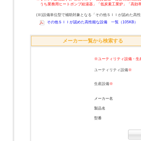
うち業務用ヒートポンプ給湯器」「低炭素工業炉」「高効
(Ⅲ)設備単位型で補助対象となる「その他ＳＩＩが認めた高
その他ＳＩＩが認めた高性能な設備 一覧（105KB）
メーカー一覧から検索する
※ユーティリティ設備・生
ユーティリティ設備
※
生産設備
※
メーカー名
製品名
型番