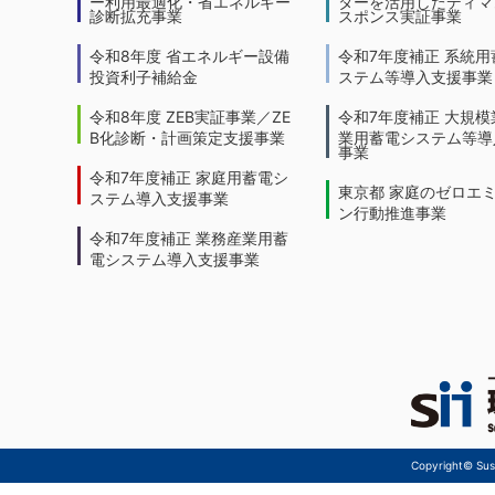
ー利用最適化・省エネルギー
ターを活用したディマ
診断拡充事業
スポンス実証事業
令和8年度 省エネルギー設備
令和7年度補正 系統用
投資利子補給金
ステム等導入支援事業
令和8年度 ZEB実証事業／ZE
令和7年度補正 大規模
B化診断・計画策定支援事業
業用蓄電システム等導
事業
令和7年度補正 家庭用蓄電シ
東京都 家庭のゼロエ
ステム導入支援事業
ン行動推進事業
令和7年度補正 業務産業用蓄
電システム導入支援事業
Copyright© Sust