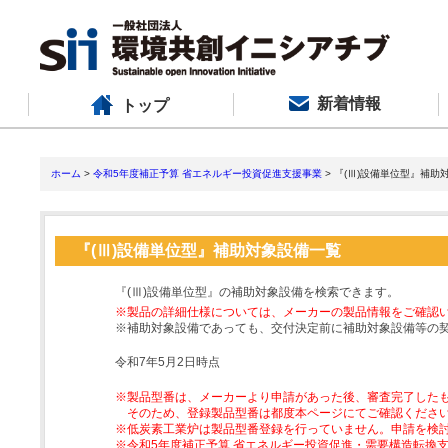
新着情報
トップ
ホーム
>
令和5年度補正予算 省エネルギー投資促進支援事業
> 『(Ⅲ)設備単位型』補助
『(Ⅲ)設備単位型』補助対象設備一覧
『(Ⅲ)設備単位型』の補助対象設備を検索できます。
※製品の詳細仕様については、メーカーの製品情報をご確認
※補助対象設備であっても、交付決定前に補助対象設備等の
令和7年5月2日時点
※製品型番は、メーカーより申請があった後、審査完了した
そのため、登録製品型番は都度本ページにてご確認くださ
※低炭素工業炉は製品型番登録を行っていません。申請を検
※令和5年度補正予算 省エネルギー投資促進・需要構造転換