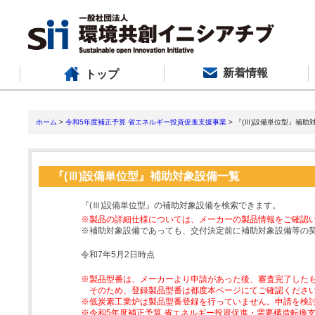
新着情報
トップ
ホーム
>
令和5年度補正予算 省エネルギー投資促進支援事業
> 『(Ⅲ)設備単位型』補助
『(Ⅲ)設備単位型』補助対象設備一覧
『(Ⅲ)設備単位型』の補助対象設備を検索できます。
※製品の詳細仕様については、メーカーの製品情報をご確認
※補助対象設備であっても、交付決定前に補助対象設備等の
令和7年5月2日時点
※製品型番は、メーカーより申請があった後、審査完了した
そのため、登録製品型番は都度本ページにてご確認くださ
※低炭素工業炉は製品型番登録を行っていません。申請を検
※令和5年度補正予算 省エネルギー投資促進・需要構造転換