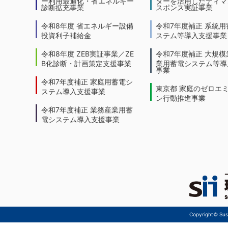
ー利用最適化・省エネルギー
ターを活用したディマ
診断拡充事業
スポンス実証事業
令和8年度 省エネルギー設備
令和7年度補正 系統用
投資利子補給金
ステム等導入支援事業
令和8年度 ZEB実証事業／ZE
令和7年度補正 大規模
B化診断・計画策定支援事業
業用蓄電システム等導
事業
令和7年度補正 家庭用蓄電シ
東京都 家庭のゼロエ
ステム導入支援事業
ン行動推進事業
令和7年度補正 業務産業用蓄
電システム導入支援事業
Copyright© Sust