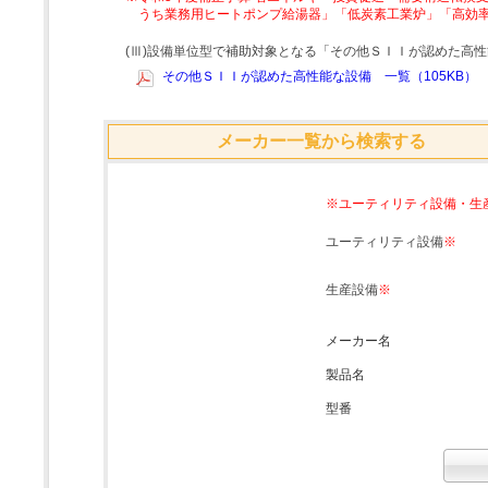
うち業務用ヒートポンプ給湯器」「低炭素工業炉」「高効
(Ⅲ)設備単位型で補助対象となる「その他ＳＩＩが認めた高
その他ＳＩＩが認めた高性能な設備 一覧（105KB）
メーカー一覧から検索する
※ユーティリティ設備・生
ユーティリティ設備
※
生産設備
※
メーカー名
製品名
型番