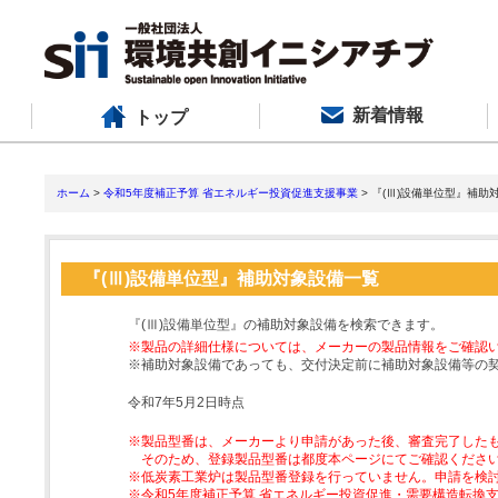
新着情報
トップ
ホーム
>
令和5年度補正予算 省エネルギー投資促進支援事業
> 『(Ⅲ)設備単位型』補助
『(Ⅲ)設備単位型』補助対象設備一覧
『(Ⅲ)設備単位型』の補助対象設備を検索できます。
※製品の詳細仕様については、メーカーの製品情報をご確認
※補助対象設備であっても、交付決定前に補助対象設備等の
令和7年5月2日時点
※製品型番は、メーカーより申請があった後、審査完了した
そのため、登録製品型番は都度本ページにてご確認くださ
※低炭素工業炉は製品型番登録を行っていません。申請を検
※令和5年度補正予算 省エネルギー投資促進・需要構造転換