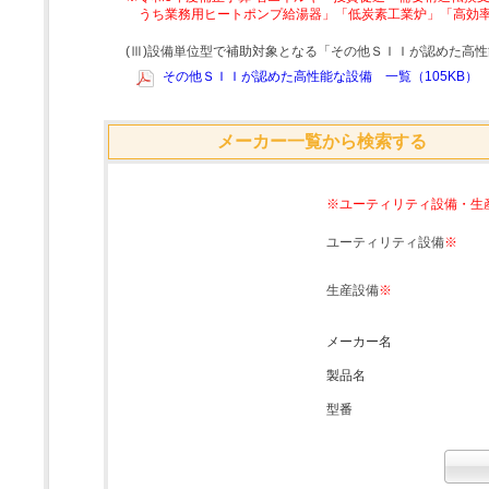
うち業務用ヒートポンプ給湯器」「低炭素工業炉」「高効
(Ⅲ)設備単位型で補助対象となる「その他ＳＩＩが認めた高
その他ＳＩＩが認めた高性能な設備 一覧（105KB）
メーカー一覧から検索する
※ユーティリティ設備・生
ユーティリティ設備
※
生産設備
※
メーカー名
製品名
型番