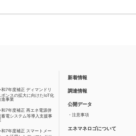
新着情報
令和7年度補正 ディマンドリ
調達情報
スポンスの拡大に向けたIoT化
推進事業
公開データ
令和7年度補正 再エネ電源併
・注意事項
設蓄電システム等導入支援事
業
エネマネロゴについて
令和7年度補正 スマートメー