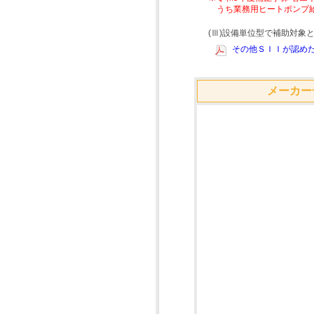
うち業務用ヒートポンプ
(Ⅲ)設備単位型で補助対
その他ＳＩＩが認めた
メーカー