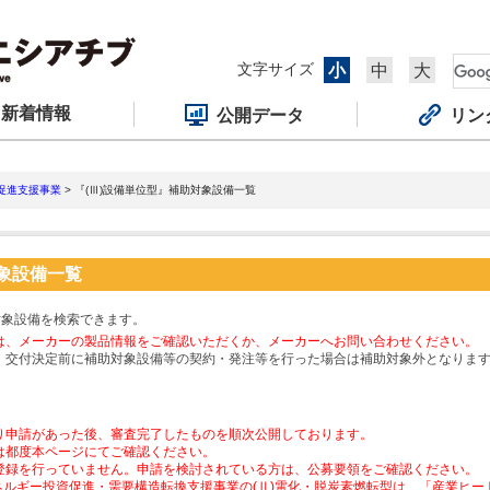
文字サイズ
小
中
大
新着情報
公開データ
リン
促進支援事業
> 『(Ⅲ)設備単位型』補助対象設備一覧
対象設備一覧
対象設備を検索できます。
は、メーカーの製品情報をご確認いただくか、メーカーへお問い合わせください。
、交付決定前に補助対象設備等の契約・発注等を行った場合は補助対象外となりま
り申請があった後、審査完了したものを順次公開しております。
は都度本ページにてご確認ください。
登録を行っていません。申請を検討されている方は、公募要領をご確認ください。
ネルギー投資促進・需要構造転換支援事業の(Ⅱ)電化・脱炭素燃転型は、「産業ヒ