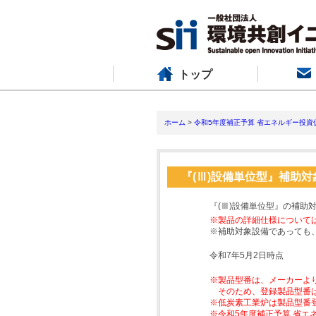
トップ
ホーム
>
令和5年度補正予算 省エネルギー投資
『(Ⅲ)設備単位型』補助
『(Ⅲ)設備単位型』の補助
※製品の詳細仕様について
※補助対象設備であっても
令和7年5月2日時点
※製品型番は、メーカーよ
そのため、登録製品型番
※低炭素工業炉は製品型番
※令和5年度補正予算 省エ