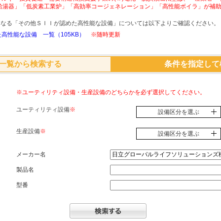
給湯器」「低炭素工業炉」「高効率コージェネレーション」「高性能ボイラ」が補
象となる「その他ＳＩＩが認めた高性能な設備」については以下よりご確認ください。
高性能な設備 一覧（105KB）
※随時更新
一覧から検索する
条件を指定して
※ユーティリティ設備・生産設備のどちらかを必ず選択してください。
ユーティリティ設備
※
設備区分を選ぶ
生産設備
※
設備区分を選ぶ
メーカー名
製品名
型番