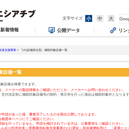
文字サイズ
小
中
大
新着情報
公開データ
リン
促進支援事業
> 『(Ⅲ)設備単位型』補助対象設備一覧
対象設備一覧
対象設備を検索できます。
は、メーカーの製品情報をご確認いただくか、メーカーへお問い合わせください。
、交付決定前に補助対象設備等の契約・発注等を行った場合は補助対象外となりま
り申請があった後、審査完了したものを順次公開しております。
は都度本ページにてご確認ください。
登録を行っていません。申請を検討されている方は、公募要領をご確認ください。
ネルギー投資促進・需要構造転換支援事業の(Ⅱ)電化・脱炭素燃転型は、「産業ヒ