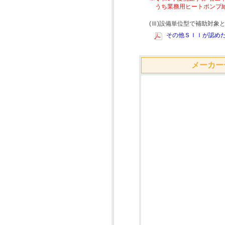
うち業務用ヒートポンプ
(Ⅲ)設備単位型で補助対
その他ＳＩＩが認めた
メーカー