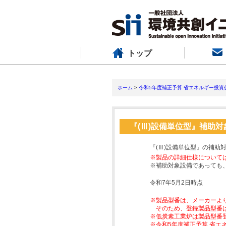
トップ
ホーム
>
令和5年度補正予算 省エネルギー投資
『(Ⅲ)設備単位型』補助
『(Ⅲ)設備単位型』の補助
※製品の詳細仕様について
※補助対象設備であっても
令和7年5月2日時点
※製品型番は、メーカーよ
そのため、登録製品型番
※低炭素工業炉は製品型番
※令和5年度補正予算 省エ