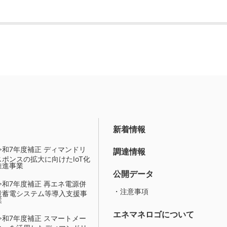
新着情報
令和7年度補正 ディマンドリ
調達情報
スポンスの拡大に向けたIoT化
推進事業
公開データ
令和7年度補正 再エネ電源併
・注意事項
設蓄電システム等導入支援事
業
エネマネロゴについて
令和7年度補正 スマートメー