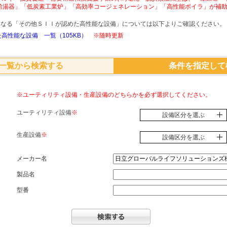
給湯器」「低炭素工業炉」「高効率コージェネレーション」「高性能ボイラ」が補
象となる「その他ＳＩＩが認めた高性能な設備」については以下よりご確認ください。
高性能な設備 一覧（105KB）
※随時更新
一覧から検索する
条件を指定して
※ユーティリティ設備・生産設備のどちらかを必ず選択してください。
ユーティリティ設備
※
設備区分を選ぶ
生産設備
※
設備区分を選ぶ
メーカー名
製品名
型番