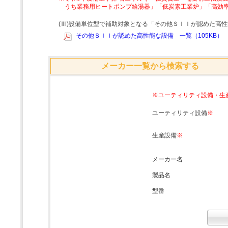
うち業務用ヒートポンプ給湯器」「低炭素工業炉」「高効
(Ⅲ)設備単位型で補助対象となる「その他ＳＩＩが認めた高
その他ＳＩＩが認めた高性能な設備 一覧（105KB）
メーカー一覧から検索する
※ユーティリティ設備・生
ユーティリティ設備
※
生産設備
※
メーカー名
製品名
型番