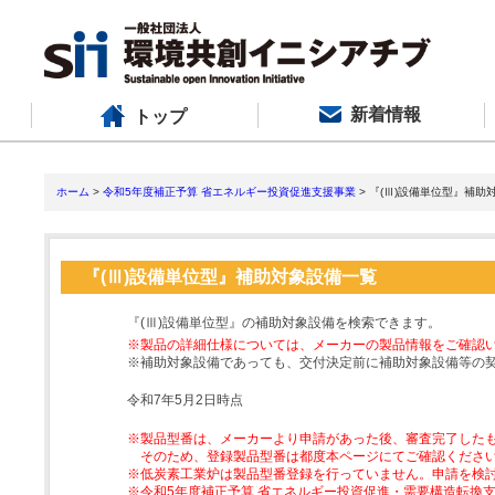
新着情報
トップ
ホーム
>
令和5年度補正予算 省エネルギー投資促進支援事業
> 『(Ⅲ)設備単位型』補助
『(Ⅲ)設備単位型』補助対象設備一覧
『(Ⅲ)設備単位型』の補助対象設備を検索できます。
※製品の詳細仕様については、メーカーの製品情報をご確認
※補助対象設備であっても、交付決定前に補助対象設備等の
令和7年5月2日時点
※製品型番は、メーカーより申請があった後、審査完了した
そのため、登録製品型番は都度本ページにてご確認くださ
※低炭素工業炉は製品型番登録を行っていません。申請を検
※令和5年度補正予算 省エネルギー投資促進・需要構造転換