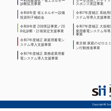
ー利用最適化・省エネルギー
ターを活用したディマ
診断拡充事業
スポンス実証事業
令和8年度 省エネルギー設備
令和7年度補正 系統用
投資利子補給金
ステム等導入支援事業
令和8年度 ZEB実証事業／ZE
令和7年度補正 大規模
B化診断・計画策定支援事業
業用蓄電システム等導
事業
令和7年度補正 家庭用蓄電シ
東京都 家庭のゼロエ
ステム導入支援事業
ン行動推進事業
令和7年度補正 業務産業用蓄
電システム導入支援事業
Copyright© Sust