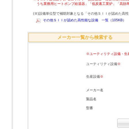
うち業務用ヒートポンプ給湯器」「低炭素工業炉」「高効
(Ⅲ)設備単位型で補助対象となる「その他ＳＩＩが認めた高
その他ＳＩＩが認めた高性能な設備 一覧（105KB）
メーカー一覧から検索する
※ユーティリティ設備・生
ユーティリティ設備
※
生産設備
※
メーカー名
製品名
型番