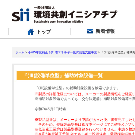
新着情報
トップ
ホーム
>
令和5年度補正予算 省エネルギー投資促進支援事業
> 『(Ⅲ)設備単位型』補助
『(Ⅲ)設備単位型』補助対象設備一覧
『(Ⅲ)設備単位型』の補助対象設備を検索できます。
※製品の詳細仕様については、メーカーの製品情報をご確認
※補助対象設備であっても、交付決定前に補助対象設備等の
令和7年5月2日時点
※製品型番は、メーカーより申請があった後、審査完了した
そのため、登録製品型番は都度本ページにてご確認くださ
※低炭素工業炉は製品型番登録を行っていません。申請を検
※令和5年度補正予算 省エネルギー投資促進・需要構造転換