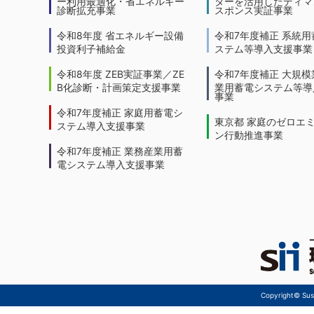
ー利用最適化・省エネルギー
ターを活用したディマ
診断拡充事業
スポンス実証事業
令和8年度 省エネルギー設備
令和7年度補正 系統用
投資利子補給金
ステム等導入支援事業
令和8年度 ZEB実証事業／ZE
令和7年度補正 大規模
B化診断・計画策定支援事業
業用蓄電システム等導
事業
令和7年度補正 家庭用蓄電シ
東京都 家庭のゼロエ
ステム導入支援事業
ン行動推進事業
令和7年度補正 業務産業用蓄
電システム導入支援事業
Copyright© Sust