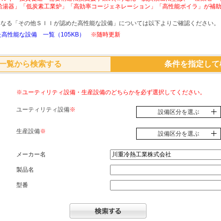
給湯器」「低炭素工業炉」「高効率コージェネレーション」「高性能ボイラ」が補
象となる「その他ＳＩＩが認めた高性能な設備」については以下よりご確認ください。
高性能な設備 一覧（105KB）
※随時更新
一覧から検索する
条件を指定して
※ユーティリティ設備・生産設備のどちらかを必ず選択してください。
ユーティリティ設備
※
設備区分を選ぶ
生産設備
※
設備区分を選ぶ
メーカー名
製品名
型番