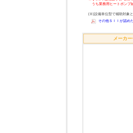
うち業務用ヒートポンプ
(Ⅲ)設備単位型で補助対
その他ＳＩＩが認めた
メーカー