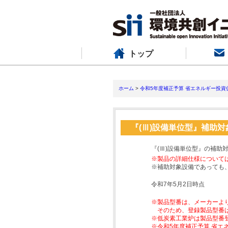
トップ
ホーム
>
令和5年度補正予算 省エネルギー投資
『(Ⅲ)設備単位型』補助
『(Ⅲ)設備単位型』の補助
※製品の詳細仕様について
※補助対象設備であっても
令和7年5月2日時点
※製品型番は、メーカーよ
そのため、登録製品型番
※低炭素工業炉は製品型番
※令和5年度補正予算 省エ