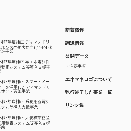
新着情報
令和7年度補正 ディマンドリ
調達情報
スポンスの拡大に向けたIoT化
推進事業
公開データ
令和7年度補正 再エネ電源併
・注意事項
設蓄電システム等導入支援事
業
エネマネロゴについて
令和7年度補正 スマートメー
ターを活用したディマンドリ
スポンス実証事業
執行終了した事業一覧
令和7年度補正 系統用蓄電シ
リンク集
ステム等導入支援事業
令和7年度補正 大規模業務産
業用蓄電システム等導入支援
事業