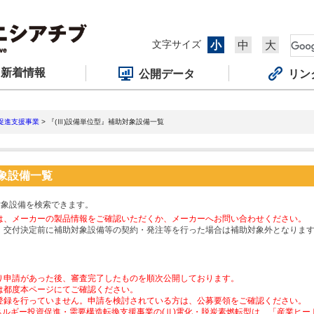
文字サイズ
小
中
大
新着情報
公開データ
リン
促進支援事業
> 『(Ⅲ)設備単位型』補助対象設備一覧
対象設備一覧
対象設備を検索できます。
は、メーカーの製品情報をご確認いただくか、メーカーへお問い合わせください。
、交付決定前に補助対象設備等の契約・発注等を行った場合は補助対象外となりま
り申請があった後、審査完了したものを順次公開しております。
は都度本ページにてご確認ください。
登録を行っていません。申請を検討されている方は、公募要領をご確認ください。
ネルギー投資促進・需要構造転換支援事業の(Ⅱ)電化・脱炭素燃転型は、「産業ヒ