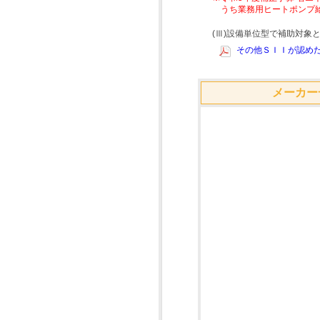
うち業務用ヒートポンプ
(Ⅲ)設備単位型で補助対
その他ＳＩＩが認めた
メーカー