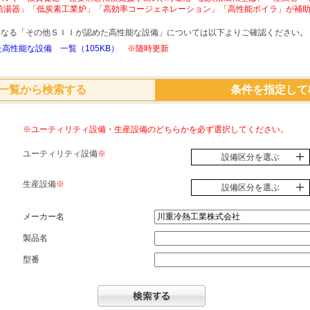
給湯器」「低炭素工業炉」「高効率コージェネレーション」「高性能ボイラ」が補
象となる「その他ＳＩＩが認めた高性能な設備」については以下よりご確認ください。
高性能な設備 一覧（105KB）
※随時更新
一覧から検索する
条件を指定して
※ユーティリティ設備・生産設備のどちらかを必ず選択してください。
ユーティリティ設備
※
設備区分を選ぶ
生産設備
※
設備区分を選ぶ
メーカー名
製品名
型番