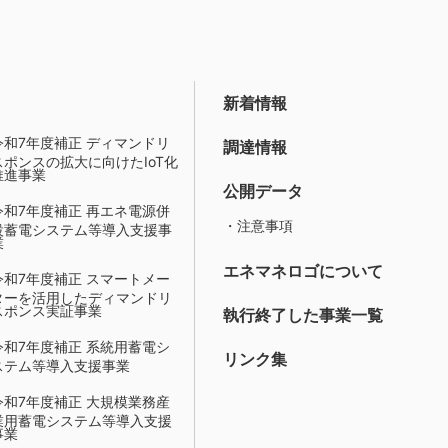
新着情報
令和7年度補正 ディマンドリ
調達情報
スポンスの拡大に向けたIoT化
推進事業
公開データ
令和7年度補正 再エネ電源併
・注意事項
設蓄電システム等導入支援事
業
エネマネロゴについて
令和7年度補正 スマートメー
ターを活用したディマンドリ
スポンス実証事業
執行終了した事業一覧
令和7年度補正 系統用蓄電シ
リンク集
ステム等導入支援事業
令和7年度補正 大規模業務産
業用蓄電システム等導入支援
事業