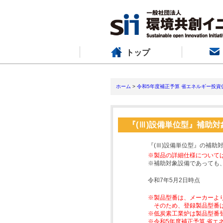
トップ
ホーム
>
令和5年度補正予算 省エネルギー投資
『(Ⅲ)設備単位型』補助
『(Ⅲ)設備単位型』の補助
※製品の詳細仕様について
※補助対象設備であっても
令和7年5月2日時点
※製品型番は、メーカーよ
そのため、登録製品型番
※低炭素工業炉は製品型番
※令和5年度補正予算 省エ