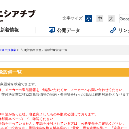
文字サイズ
小
中
大
新着情報
公開データ
リン
促進支援事業
> 『(Ⅲ)設備単位型』補助対象設備一覧
対象設備一覧
対象設備を検索できます。
は、メーカーの製品情報をご確認いただくか、メーカーへお問い合わせください。
、交付決定前に補助対象設備等の契約・発注等を行った場合は補助対象外となりま
り申請があった後、審査完了したものを順次公開しております。
は都度本ページにてご確認ください。
登録を行っていません。申請を検討されている方は、公募要領をご確認ください。
ネルギー投資促進・需要構造転換支援事業の(Ⅱ)電化・脱炭素燃転型は、「産業ヒ