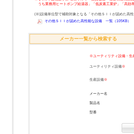
うち業務用ヒートポンプ給湯器」「低炭素工業炉」「高効
(Ⅲ)設備単位型で補助対象となる「その他ＳＩＩが認めた高
その他ＳＩＩが認めた高性能な設備 一覧（105KB）
メーカー一覧から検索する
※ユーティリティ設備・生
ユーティリティ設備
※
生産設備
※
メーカー名
製品名
型番