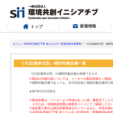
新着情報
トップ
ホーム
>
令和5年度補正予算 省エネルギー投資促進支援事業
> 『(Ⅲ)設備単位型』補助
『(Ⅲ)設備単位型』補助対象設備一覧
『(Ⅲ)設備単位型』の補助対象設備を検索できます。
※製品の詳細仕様については、メーカーの製品情報をご確認
※補助対象設備であっても、交付決定前に補助対象設備等の
令和7年5月2日時点
※製品型番は、メーカーより申請があった後、審査完了した
そのため、登録製品型番は都度本ページにてご確認くださ
※低炭素工業炉は製品型番登録を行っていません。申請を検
※令和5年度補正予算 省エネルギー投資促進・需要構造転換