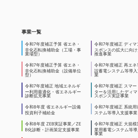
事業一覧
令和7年度補正予算 省エネ・
令和7年度補正 ディマ
非化石転換補助金（工場・事
スポンスの拡大に向けた
業場型）
推進事業
令和7年度補正予算 省エネ・
令和7年度補正 再エネ
非化石転換補助金（設備単位
設蓄電システム等導入
型）
業
令和7年度補正 地域エネルギ
令和7年度補正 スマー
ー利用最適化・省エネルギー
ターを活用したディマ
診断拡充事業
スポンス実証事業
令和8年度 省エネルギー設備
令和7年度補正 系統用
投資利子補給金
ステム等導入支援事業
令和8年度 ZEB実証事業／ZE
令和7年度補正 大規模
B化診断・計画策定支援事業
業用蓄電システム等導
事業