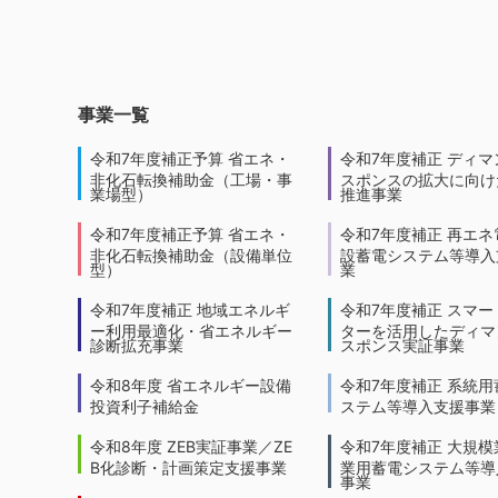
事業一覧
令和7年度補正予算 省エネ・
令和7年度補正 ディマ
非化石転換補助金（工場・事
スポンスの拡大に向けた
業場型）
推進事業
令和7年度補正予算 省エネ・
令和7年度補正 再エネ
非化石転換補助金（設備単位
設蓄電システム等導入
型）
業
令和7年度補正 地域エネルギ
令和7年度補正 スマー
ー利用最適化・省エネルギー
ターを活用したディマ
診断拡充事業
スポンス実証事業
令和8年度 省エネルギー設備
令和7年度補正 系統用
投資利子補給金
ステム等導入支援事業
令和8年度 ZEB実証事業／ZE
令和7年度補正 大規模
B化診断・計画策定支援事業
業用蓄電システム等導
事業