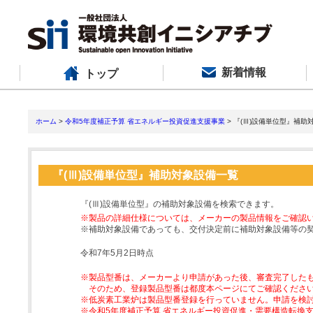
新着情報
トップ
ホーム
>
令和5年度補正予算 省エネルギー投資促進支援事業
> 『(Ⅲ)設備単位型』補助
『(Ⅲ)設備単位型』補助対象設備一覧
『(Ⅲ)設備単位型』の補助対象設備を検索できます。
※製品の詳細仕様については、メーカーの製品情報をご確認
※補助対象設備であっても、交付決定前に補助対象設備等の
令和7年5月2日時点
※製品型番は、メーカーより申請があった後、審査完了した
そのため、登録製品型番は都度本ページにてご確認くださ
※低炭素工業炉は製品型番登録を行っていません。申請を検
※令和5年度補正予算 省エネルギー投資促進・需要構造転換