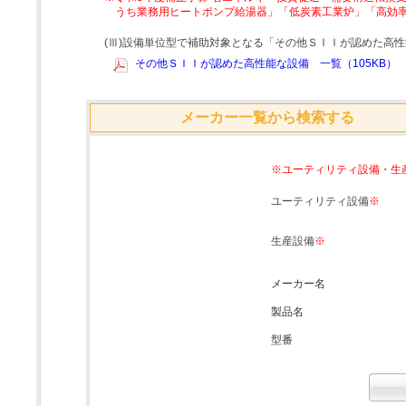
うち業務用ヒートポンプ給湯器」「低炭素工業炉」「高効
(Ⅲ)設備単位型で補助対象となる「その他ＳＩＩが認めた高
その他ＳＩＩが認めた高性能な設備 一覧（105KB）
メーカー一覧から検索する
※ユーティリティ設備・生
ユーティリティ設備
※
生産設備
※
メーカー名
製品名
型番