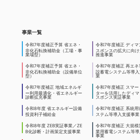
事業一覧
令和7年度補正予算 省エネ・
令和7年度補正 ディマ
非化石転換補助金（工場・事
スポンスの拡大に向けた
業場型）
推進事業
令和7年度補正予算 省エネ・
令和7年度補正 再エネ
非化石転換補助金（設備単位
設蓄電システム等導入
型）
業
令和7年度補正 地域エネルギ
令和7年度補正 スマー
ー利用最適化・省エネルギー
ターを活用したディマ
診断拡充事業
スポンス実証事業
令和8年度 省エネルギー設備
令和7年度補正 系統用
投資利子補給金
ステム等導入支援事業
令和8年度 ZEB実証事業／ZE
令和7年度補正 大規模
B化診断・計画策定支援事業
業用蓄電システム等導
事業