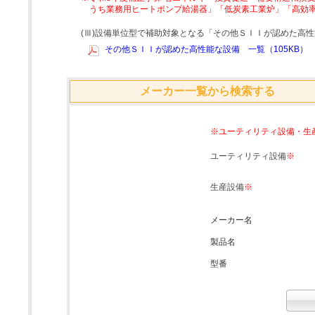
うち業務用ヒートポンプ給湯器」「低炭素工業炉」「高効
(Ⅲ)設備単位型で補助対象となる「その他ＳＩＩが認めた高
その他ＳＩＩが認めた高性能な設備 一覧（105KB）
メーカー一覧から検索する
※ユーティリティ設備・生
ユーティリティ設備
※
生産設備
※
メーカー名
製品名
型番