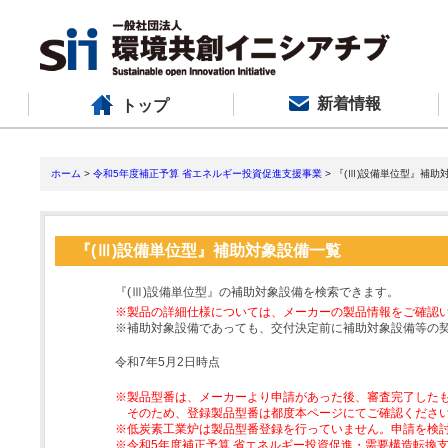
新着情報
トップ
ホーム
>
令和5年度補正予算 省エネルギー投資促進支援事業
> 『(Ⅲ)設備単位型』補助
『(Ⅲ)設備単位型』補助対象設備一覧
『(Ⅲ)設備単位型』の補助対象設備を検索できます。
※製品の詳細仕様については、メーカーの製品情報をご確認
※補助対象設備であっても、交付決定前に補助対象設備等の
令和7年5月2日時点
※製品型番は、メーカーより申請があった後、審査完了した
そのため、登録製品型番は都度本ページにてご確認くださ
※低炭素工業炉は製品型番登録を行っていません。申請を検
※令和5年度補正予算 省エネルギー投資促進・需要構造転換