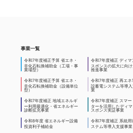
事業一覧
令和7年度補正予算 省エネ・
令和7年度補正 ディマ
非化石転換補助金（工場・事
スポンスの拡大に向けた
業場型）
推進事業
令和7年度補正予算 省エネ・
令和7年度補正 再エネ
非化石転換補助金（設備単位
設蓄電システム等導入
型）
業
令和7年度補正 地域エネルギ
令和7年度補正 スマー
ー利用最適化・省エネルギー
ターを活用したディマ
診断拡充事業
スポンス実証事業
令和8年度 省エネルギー設備
令和7年度補正 系統用
投資利子補給金
ステム等導入支援事業