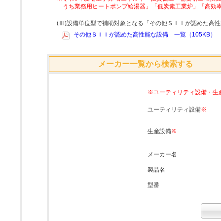
うち業務用ヒートポンプ給湯器」「低炭素工業炉」「高効
(Ⅲ)設備単位型で補助対象となる「その他ＳＩＩが認めた高
その他ＳＩＩが認めた高性能な設備 一覧（105KB）
メーカー一覧から検索する
※ユーティリティ設備・生
ユーティリティ設備
※
生産設備
※
メーカー名
製品名
型番