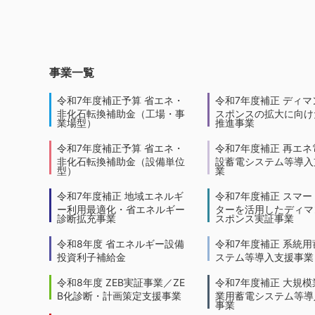
事業一覧
令和7年度補正予算 省エネ・
令和7年度補正 ディマ
非化石転換補助金（工場・事
スポンスの拡大に向けた
業場型）
推進事業
令和7年度補正予算 省エネ・
令和7年度補正 再エネ
非化石転換補助金（設備単位
設蓄電システム等導入
型）
業
令和7年度補正 地域エネルギ
令和7年度補正 スマー
ー利用最適化・省エネルギー
ターを活用したディマ
診断拡充事業
スポンス実証事業
令和8年度 省エネルギー設備
令和7年度補正 系統用
投資利子補給金
ステム等導入支援事業
令和8年度 ZEB実証事業／ZE
令和7年度補正 大規模
B化診断・計画策定支援事業
業用蓄電システム等導
事業