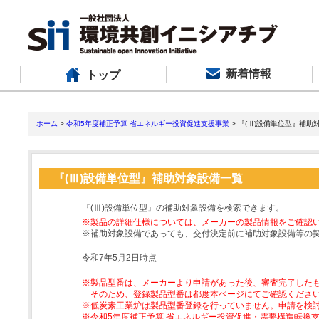
新着情報
トップ
ホーム
>
令和5年度補正予算 省エネルギー投資促進支援事業
> 『(Ⅲ)設備単位型』補助
『(Ⅲ)設備単位型』補助対象設備一覧
『(Ⅲ)設備単位型』の補助対象設備を検索できます。
※製品の詳細仕様については、メーカーの製品情報をご確認
※補助対象設備であっても、交付決定前に補助対象設備等の
令和7年5月2日時点
※製品型番は、メーカーより申請があった後、審査完了した
そのため、登録製品型番は都度本ページにてご確認くださ
※低炭素工業炉は製品型番登録を行っていません。申請を検
※令和5年度補正予算 省エネルギー投資促進・需要構造転換