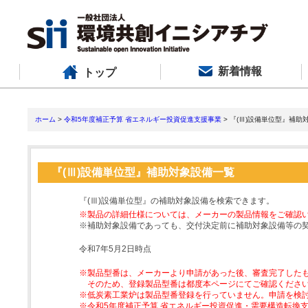
新着情報
トップ
ホーム
>
令和5年度補正予算 省エネルギー投資促進支援事業
> 『(Ⅲ)設備単位型』補助
『(Ⅲ)設備単位型』補助対象設備一覧
『(Ⅲ)設備単位型』の補助対象設備を検索できます。
※製品の詳細仕様については、メーカーの製品情報をご確認
※補助対象設備であっても、交付決定前に補助対象設備等の
令和7年5月2日時点
※製品型番は、メーカーより申請があった後、審査完了した
そのため、登録製品型番は都度本ページにてご確認くださ
※低炭素工業炉は製品型番登録を行っていません。申請を検
※令和5年度補正予算 省エネルギー投資促進・需要構造転換