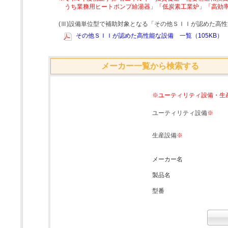
うち業務用ヒートポンプ給湯器」「低炭素工業炉」「高効
(Ⅲ)設備単位型で補助対象となる「その他ＳＩＩが認めた高
その他ＳＩＩが認めた高性能な設備 一覧（105KB）
メーカー一覧から検索する
※ユーティリティ設備・生
ユーティリティ設備
※
生産設備
※
メーカー名
製品名
型番