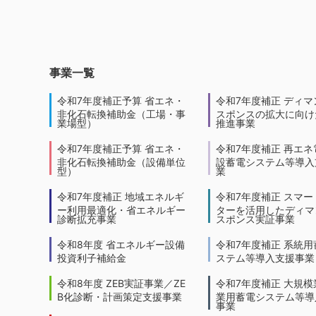
事業一覧
令和7年度補正予算 省エネ・
令和7年度補正 ディマ
非化石転換補助金（工場・事
スポンスの拡大に向けた
業場型）
推進事業
令和7年度補正予算 省エネ・
令和7年度補正 再エネ
非化石転換補助金（設備単位
設蓄電システム等導入
型）
業
令和7年度補正 地域エネルギ
令和7年度補正 スマー
ー利用最適化・省エネルギー
ターを活用したディマ
診断拡充事業
スポンス実証事業
令和8年度 省エネルギー設備
令和7年度補正 系統用
投資利子補給金
ステム等導入支援事業
令和8年度 ZEB実証事業／ZE
令和7年度補正 大規模
B化診断・計画策定支援事業
業用蓄電システム等導
事業