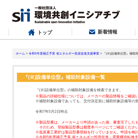
新着情報
トップ
ホーム
>
令和5年度補正予算 省エネルギー投資促進支援事業
> 『(Ⅲ)設備単位型』補助
『(Ⅲ)設備単位型』補助対象設備一覧
『(Ⅲ)設備単位型』の補助対象設備を検索できます。
※製品の詳細仕様については、メーカーの製品情報をご確認
※補助対象設備であっても、交付決定前に補助対象設備等の
令和7年5月2日時点
※製品型番は、メーカーより申請があった後、審査完了した
そのため、登録製品型番は都度本ページにてご確認くださ
※低炭素工業炉は製品型番登録を行っていません。申請を検
※令和5年度補正予算 省エネルギー投資促進・需要構造転換