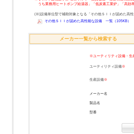
うち業務用ヒートポンプ給湯器」「低炭素工業炉」「高効
(Ⅲ)設備単位型で補助対象となる「その他ＳＩＩが認めた高
その他ＳＩＩが認めた高性能な設備 一覧（105KB）
メーカー一覧から検索する
※ユーティリティ設備・生
ユーティリティ設備
※
生産設備
※
メーカー名
製品名
型番