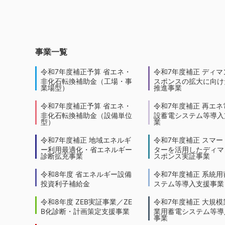
事業一覧
令和7年度補正予算 省エネ・
令和7年度補正 ディマ
非化石転換補助金（工場・事
スポンスの拡大に向けた
業場型）
推進事業
令和7年度補正予算 省エネ・
令和7年度補正 再エネ
非化石転換補助金（設備単位
設蓄電システム等導入
型）
業
令和7年度補正 地域エネルギ
令和7年度補正 スマー
ー利用最適化・省エネルギー
ターを活用したディマ
診断拡充事業
スポンス実証事業
令和8年度 省エネルギー設備
令和7年度補正 系統用
投資利子補給金
ステム等導入支援事業
令和8年度 ZEB実証事業／ZE
令和7年度補正 大規模
B化診断・計画策定支援事業
業用蓄電システム等導
事業