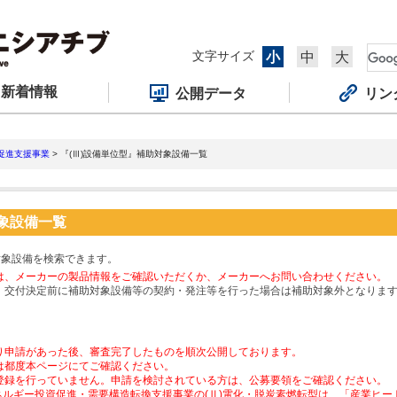
文字サイズ
小
中
大
新着情報
公開データ
リン
促進支援事業
> 『(Ⅲ)設備単位型』補助対象設備一覧
対象設備一覧
対象設備を検索できます。
は、メーカーの製品情報をご確認いただくか、メーカーへお問い合わせください。
、交付決定前に補助対象設備等の契約・発注等を行った場合は補助対象外となりま
り申請があった後、審査完了したものを順次公開しております。
は都度本ページにてご確認ください。
登録を行っていません。申請を検討されている方は、公募要領をご確認ください。
ネルギー投資促進・需要構造転換支援事業の(Ⅱ)電化・脱炭素燃転型は、「産業ヒ