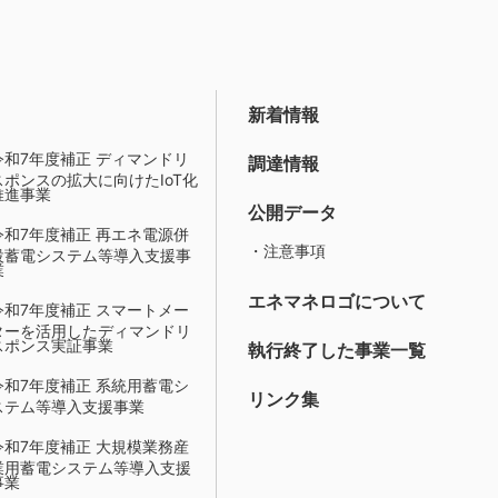
新着情報
令和7年度補正 ディマンドリ
調達情報
スポンスの拡大に向けたIoT化
推進事業
公開データ
令和7年度補正 再エネ電源併
・注意事項
設蓄電システム等導入支援事
業
エネマネロゴについて
令和7年度補正 スマートメー
ターを活用したディマンドリ
スポンス実証事業
執行終了した事業一覧
令和7年度補正 系統用蓄電シ
リンク集
ステム等導入支援事業
令和7年度補正 大規模業務産
業用蓄電システム等導入支援
事業