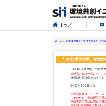
トップ
ホーム
>
令和5年度補正予算 省エネルギー投資
『(Ⅲ)設備単位型』補助
『(Ⅲ)設備単位型』の補助
※製品の詳細仕様について
※補助対象設備であっても
令和7年5月2日時点
※製品型番は、メーカーよ
そのため、登録製品型番
※低炭素工業炉は製品型番
※令和5年度補正予算 省エ