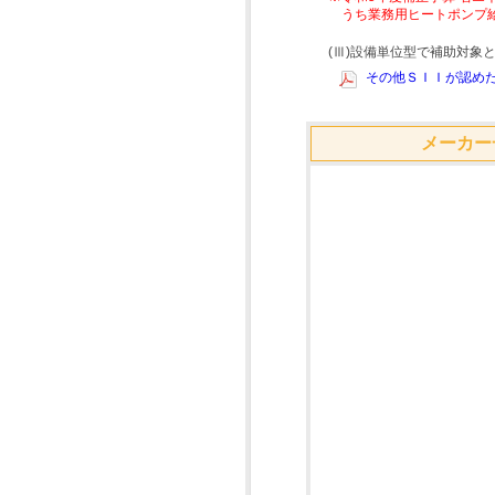
うち業務用ヒートポンプ
(Ⅲ)設備単位型で補助対
その他ＳＩＩが認めた
メーカー