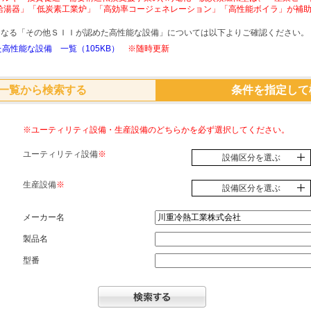
給湯器」「低炭素工業炉」「高効率コージェネレーション」「高性能ボイラ」が補
象となる「その他ＳＩＩが認めた高性能な設備」については以下よりご確認ください。
高性能な設備 一覧（105KB）
※随時更新
一覧から検索する
条件を指定して
※ユーティリティ設備・生産設備のどちらかを必ず選択してください。
ユーティリティ設備
※
設備区分を選ぶ
生産設備
※
設備区分を選ぶ
メーカー名
製品名
型番