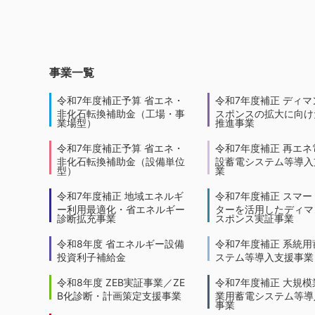
事業一覧
令和7年度補正予算 省エネ・
令和7年度補正 ディマ
非化石転換補助金（工場・事
スポンスの拡大に向けた
業場型）
推進事業
令和7年度補正予算 省エネ・
令和7年度補正 再エネ
非化石転換補助金（設備単位
設蓄電システム等導入
型）
業
令和7年度補正 地域エネルギ
令和7年度補正 スマー
ー利用最適化・省エネルギー
ターを活用したディマ
診断拡充事業
スポンス実証事業
令和8年度 省エネルギー設備
令和7年度補正 系統用
投資利子補給金
ステム等導入支援事業
令和8年度 ZEB実証事業／ZE
令和7年度補正 大規模
B化診断・計画策定支援事業
業用蓄電システム等導
事業