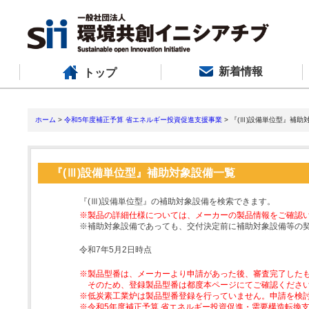
新着情報
トップ
ホーム
>
令和5年度補正予算 省エネルギー投資促進支援事業
> 『(Ⅲ)設備単位型』補助
『(Ⅲ)設備単位型』補助対象設備一覧
『(Ⅲ)設備単位型』の補助対象設備を検索できます。
※製品の詳細仕様については、メーカーの製品情報をご確認
※補助対象設備であっても、交付決定前に補助対象設備等の
令和7年5月2日時点
※製品型番は、メーカーより申請があった後、審査完了した
そのため、登録製品型番は都度本ページにてご確認くださ
※低炭素工業炉は製品型番登録を行っていません。申請を検
※令和5年度補正予算 省エネルギー投資促進・需要構造転換