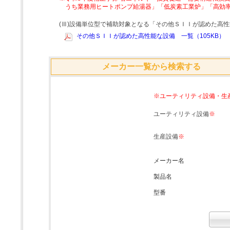
うち業務用ヒートポンプ給湯器」「低炭素工業炉」「高効
(Ⅲ)設備単位型で補助対象となる「その他ＳＩＩが認めた高
その他ＳＩＩが認めた高性能な設備 一覧（105KB）
メーカー一覧から検索する
※ユーティリティ設備・生
ユーティリティ設備
※
生産設備
※
メーカー名
製品名
型番