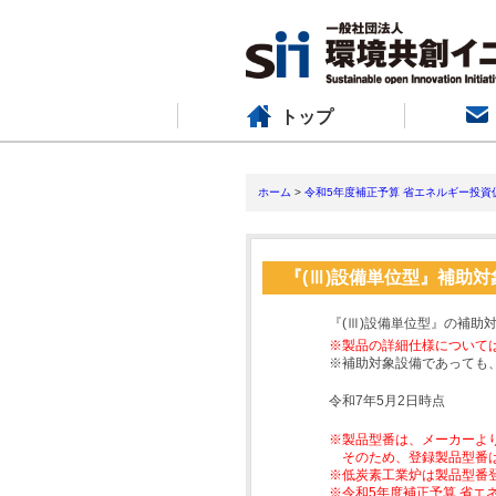
トップ
ホーム
>
令和5年度補正予算 省エネルギー投資
『(Ⅲ)設備単位型』補助
『(Ⅲ)設備単位型』の補助
※製品の詳細仕様について
※補助対象設備であっても
令和7年5月2日時点
※製品型番は、メーカーよ
そのため、登録製品型番
※低炭素工業炉は製品型番
※令和5年度補正予算 省エ