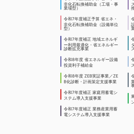
非化石転換補助金（工場・事
業場型）
令和7年度補正予算 省エネ・
非化石転換補助金（設備単位
型）
令和7年度補正 地域エネルギ
ー利用最適化・省エネルギー
診断拡充事業
令和8年度 省エネルギー設備
投資利子補給金
令和8年度 ZEB実証事業／ZE
B化診断・計画策定支援事業
令和7年度補正 家庭用蓄電シ
ステム導入支援事業
令和7年度補正 業務産業用蓄
電システム導入支援事業