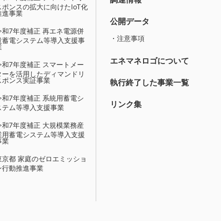
スポンスの拡大に向けたIoT化
推進事業
公開データ
令和7年度補正 再エネ電源併
・注意事項
設蓄電システム等導入支援事
業
エネマネロゴについて
令和7年度補正 スマートメー
ターを活用したディマンドリ
スポンス実証事業
執行終了した事業一覧
令和7年度補正 系統用蓄電シ
リンク集
ステム等導入支援事業
令和7年度補正 大規模業務産
業用蓄電システム等導入支援
事業
東京都 家庭のゼロエミッショ
ン行動推進事業