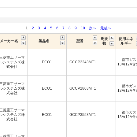
1
2
3
4
5
6
7
8
9
10
次へ
最後へ
周波
使用エネ
メーカー名
製品名
型番
数
ルギー
三菱重工サーマ
都市ガス
ルシステムズ株
ECO1
GCCP2243MT1
13A(12A含
式会社
三菱重工サーマ
都市ガス
ルシステムズ株
ECO1
GCCP2803MT1
13A(12A含
式会社
三菱重工サーマ
都市ガス
ルシステムズ株
ECO1
GCCP3553MT1
13A(12A含
式会社
三菱重工サーマ