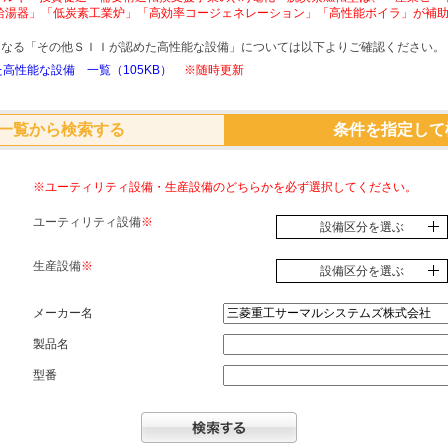
給湯器」「低炭素工業炉」「高効率コージェネレーション」「高性能ボイラ」が補
象となる「その他ＳＩＩが認めた高性能な設備」については以下よりご確認ください。
高性能な設備 一覧（105KB）
※随時更新
一覧から検索する
条件を指定して
※ユーティリティ設備・生産設備のどちらかを必ず選択してください。
ユーティリティ設備
※
設備区分を選ぶ
生産設備
※
設備区分を選ぶ
メーカー名
製品名
型番