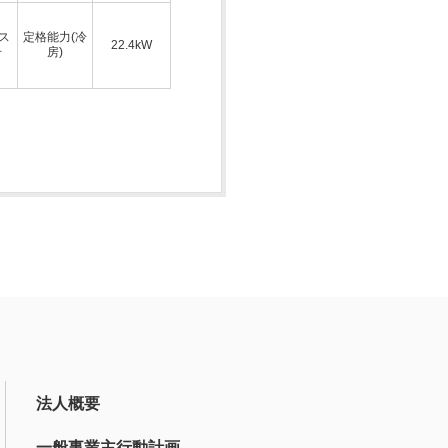
ス
定格能力(冷
22.4kW
号
房)
法人概要
一般事業主行動計画