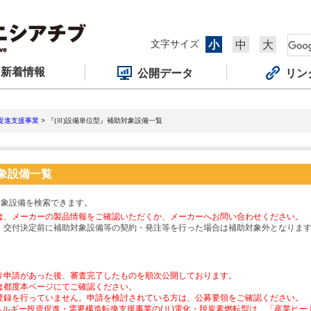
文字サイズ
小
中
大
新着情報
公開データ
リン
促進支援事業
> 『(Ⅲ)設備単位型』補助対象設備一覧
対象設備一覧
対象設備を検索できます。
は、メーカーの製品情報をご確認いただくか、メーカーへお問い合わせください。
、交付決定前に補助対象設備等の契約・発注等を行った場合は補助対象外となりま
り申請があった後、審査完了したものを順次公開しております。
は都度本ページにてご確認ください。
登録を行っていません。申請を検討されている方は、公募要領をご確認ください。
ネルギー投資促進・需要構造転換支援事業の(Ⅱ)電化・脱炭素燃転型は、「産業ヒ