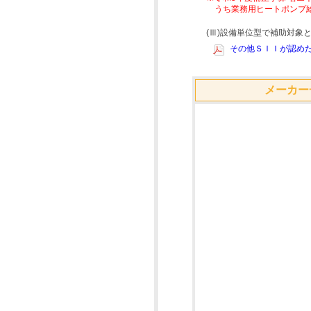
うち業務用ヒートポンプ
(Ⅲ)設備単位型で補助対
その他ＳＩＩが認めた
メーカー