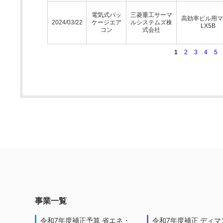
電気式パッ
三菱重工サーマ
高効率ビル用マ
2024/03/22
ケージエア
ルシステムズ株
LX5B
コン
式会社
1
2
3
4
5
事業一覧
令和7年度補正予算 省エネ・
令和7年度補正 ディマ