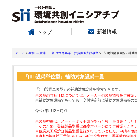
新着情報
トップ
ホーム
>
令和5年度補正予算 省エネルギー投資促進支援事業
> 『(Ⅲ)設備単位型』補助
『(Ⅲ)設備単位型』補助対象設備一覧
『(Ⅲ)設備単位型』の補助対象設備を検索できます。
※製品の詳細仕様については、メーカーの製品情報をご確認
※補助対象設備であっても、交付決定前に補助対象設備等の
令和7年5月2日時点
※製品型番は、メーカーより申請があった後、審査完了した
そのため、登録製品型番は都度本ページにてご確認くださ
※低炭素工業炉は製品型番登録を行っていません。申請を検
※令和5年度補正予算 省エネルギー投資促進・需要構造転換