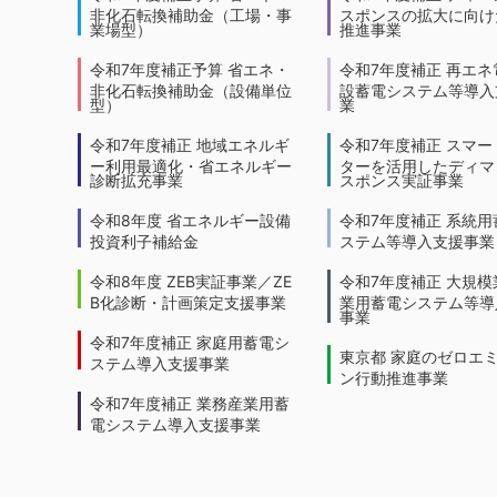
非化石転換補助金（工場・事
スポンスの拡大に向けた
業場型）
推進事業
令和7年度補正予算 省エネ・
令和7年度補正 再エネ
非化石転換補助金（設備単位
設蓄電システム等導入
型）
業
令和7年度補正 地域エネルギ
令和7年度補正 スマー
ー利用最適化・省エネルギー
ターを活用したディマ
診断拡充事業
スポンス実証事業
令和8年度 省エネルギー設備
令和7年度補正 系統用
投資利子補給金
ステム等導入支援事業
令和8年度 ZEB実証事業／ZE
令和7年度補正 大規模
B化診断・計画策定支援事業
業用蓄電システム等導
事業
令和7年度補正 家庭用蓄電シ
東京都 家庭のゼロエ
ステム導入支援事業
ン行動推進事業
令和7年度補正 業務産業用蓄
電システム導入支援事業