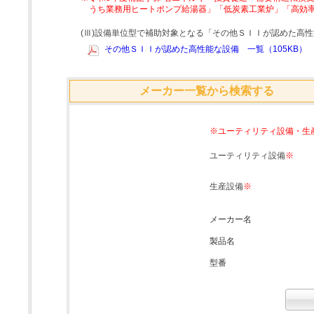
うち業務用ヒートポンプ給湯器」「低炭素工業炉」「高効
(Ⅲ)設備単位型で補助対象となる「その他ＳＩＩが認めた高
その他ＳＩＩが認めた高性能な設備 一覧（105KB）
メーカー一覧から検索する
※ユーティリティ設備・生
ユーティリティ設備
※
生産設備
※
メーカー名
製品名
型番