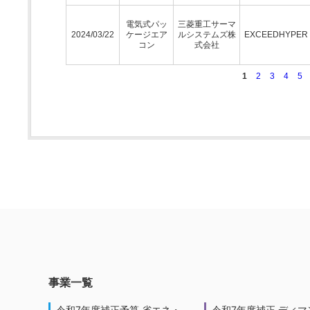
電気式パッ
三菱重工サーマ
2024/03/22
ケージエア
ルシステムズ株
EXCEEDHYPE
コン
式会社
1
2
3
4
5
事業一覧
令和7年度補正予算 省エネ・
令和7年度補正 ディマ