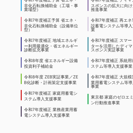
非化石転換補助金（工場・事
スポンスの拡大に向けた
業場型）
推進事業
令和7年度補正予算 省エネ・
令和7年度補正 再エネ
非化石転換補助金（設備単位
設蓄電システム等導入
型）
業
令和7年度補正 地域エネルギ
令和7年度補正 スマー
ー利用最適化・省エネルギー
ターを活用したディマ
診断拡充事業
スポンス実証事業
令和8年度 省エネルギー設備
令和7年度補正 系統用
投資利子補給金
ステム等導入支援事業
令和8年度 ZEB実証事業／ZE
令和7年度補正 大規模
B化診断・計画策定支援事業
業用蓄電システム等導
事業
令和7年度補正 家庭用蓄電シ
東京都 家庭のゼロエ
ステム導入支援事業
ン行動推進事業
令和7年度補正 業務産業用蓄
電システム導入支援事業