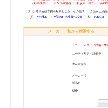
うち業務用ヒートポンプ給湯器」「低炭素工業炉」「高効
(Ⅲ)設備単位型で補助対象となる「その他ＳＩＩが認めた高
その他ＳＩＩが認めた高性能な設備 一覧（105KB）
メーカー一覧から検索する
※ユーティリティ設備・生
ユーティリティ設備
※
生産設備
※
メーカー名
製品名
型番