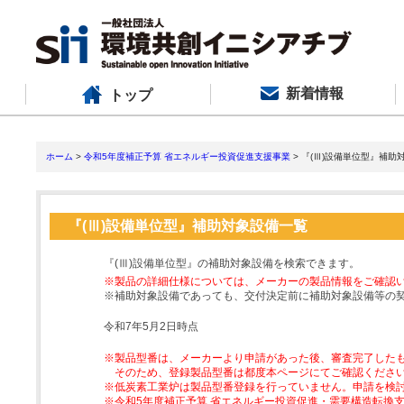
新着情報
トップ
ホーム
>
令和5年度補正予算 省エネルギー投資促進支援事業
> 『(Ⅲ)設備単位型』補助
『(Ⅲ)設備単位型』補助対象設備一覧
『(Ⅲ)設備単位型』の補助対象設備を検索できます。
※製品の詳細仕様については、メーカーの製品情報をご確認
※補助対象設備であっても、交付決定前に補助対象設備等の
令和7年5月2日時点
※製品型番は、メーカーより申請があった後、審査完了した
そのため、登録製品型番は都度本ページにてご確認くださ
※低炭素工業炉は製品型番登録を行っていません。申請を検
※令和5年度補正予算 省エネルギー投資促進・需要構造転換