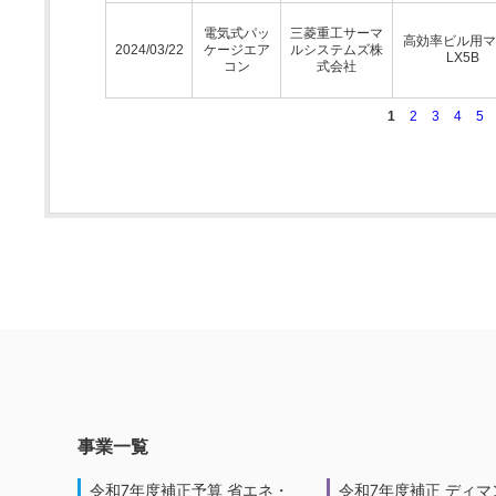
電気式パッ
三菱重工サーマ
高効率ビル用マ
2024/03/22
ケージエア
ルシステムズ株
LX5B
コン
式会社
1
2
3
4
5
事業一覧
令和7年度補正予算 省エネ・
令和7年度補正 ディマ