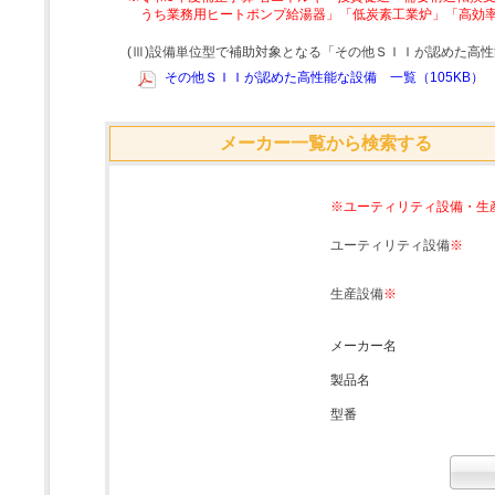
うち業務用ヒートポンプ給湯器」「低炭素工業炉」「高効
(Ⅲ)設備単位型で補助対象となる「その他ＳＩＩが認めた高
その他ＳＩＩが認めた高性能な設備 一覧（105KB）
メーカー一覧から検索する
※ユーティリティ設備・生
ユーティリティ設備
※
生産設備
※
メーカー名
製品名
型番