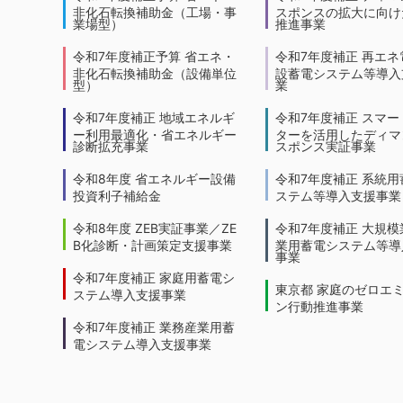
非化石転換補助金（工場・事
スポンスの拡大に向けた
業場型）
推進事業
令和7年度補正予算 省エネ・
令和7年度補正 再エネ
非化石転換補助金（設備単位
設蓄電システム等導入
型）
業
令和7年度補正 地域エネルギ
令和7年度補正 スマー
ー利用最適化・省エネルギー
ターを活用したディマ
診断拡充事業
スポンス実証事業
令和8年度 省エネルギー設備
令和7年度補正 系統用
投資利子補給金
ステム等導入支援事業
令和8年度 ZEB実証事業／ZE
令和7年度補正 大規模
B化診断・計画策定支援事業
業用蓄電システム等導
事業
令和7年度補正 家庭用蓄電シ
東京都 家庭のゼロエ
ステム導入支援事業
ン行動推進事業
令和7年度補正 業務産業用蓄
電システム導入支援事業