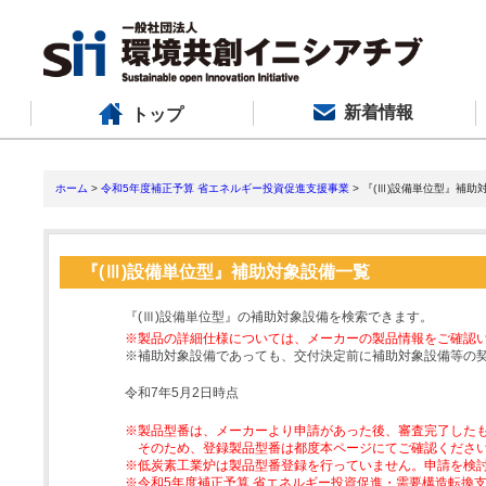
新着情報
トップ
ホーム
>
令和5年度補正予算 省エネルギー投資促進支援事業
> 『(Ⅲ)設備単位型』補助
『(Ⅲ)設備単位型』補助対象設備一覧
『(Ⅲ)設備単位型』の補助対象設備を検索できます。
※製品の詳細仕様については、メーカーの製品情報をご確認
※補助対象設備であっても、交付決定前に補助対象設備等の
令和7年5月2日時点
※製品型番は、メーカーより申請があった後、審査完了した
そのため、登録製品型番は都度本ページにてご確認くださ
※低炭素工業炉は製品型番登録を行っていません。申請を検
※令和5年度補正予算 省エネルギー投資促進・需要構造転換