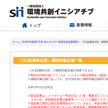
新着情報
トップ
ホーム
>
令和5年度補正予算 省エネルギー投資促進支援事業
> 『(Ⅲ)設備単位型』補助
『(Ⅲ)設備単位型』補助対象設備一覧
『(Ⅲ)設備単位型』の補助対象設備を検索できます。
※製品の詳細仕様については、メーカーの製品情報をご確認
※補助対象設備であっても、交付決定前に補助対象設備等の
令和7年5月2日時点
※製品型番は、メーカーより申請があった後、審査完了した
そのため、登録製品型番は都度本ページにてご確認くださ
※低炭素工業炉は製品型番登録を行っていません。申請を検
※令和5年度補正予算 省エネルギー投資促進・需要構造転換