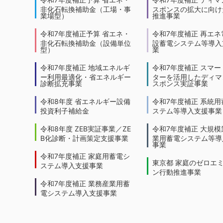
非化石転換補助金（工場・事
スポンスの拡大に向けた
業場型）
推進事業
令和7年度補正予算 省エネ・
令和7年度補正 再エネ
非化石転換補助金（設備単位
設蓄電システム等導入
型）
業
令和7年度補正 地域エネルギ
令和7年度補正 スマー
ー利用最適化・省エネルギー
ターを活用したディマ
診断拡充事業
スポンス実証事業
令和8年度 省エネルギー設備
令和7年度補正 系統用
投資利子補給金
ステム等導入支援事業
令和8年度 ZEB実証事業／ZE
令和7年度補正 大規模
B化診断・計画策定支援事業
業用蓄電システム等導
事業
令和7年度補正 家庭用蓄電シ
東京都 家庭のゼロエ
ステム導入支援事業
ン行動推進事業
令和7年度補正 業務産業用蓄
電システム導入支援事業