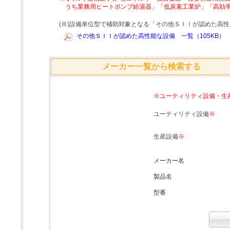
うち業務用ヒートポンプ給湯器」「低炭素工業炉」「高効
(Ⅲ)設備単位型で補助対象となる「その他ＳＩＩが認めた高
その他ＳＩＩが認めた高性能な設備 一覧（105KB）
メーカー一覧から検索する
※ユーティリティ設備・生
ユーティリティ設備
※
生産設備
※
メーカー名
製品名
型番