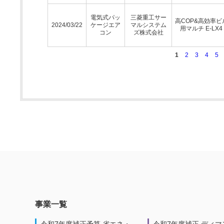
電気式パッ
三菱重工サー
高COP&高効率ビ
2024/03/22
ケージエア
マルシステム
用マルチ E-LX4
コン
ズ株式会社
1
2
3
4
5
事業一覧
令和7年度補正予算 省エネ・
令和7年度補正 ディマ