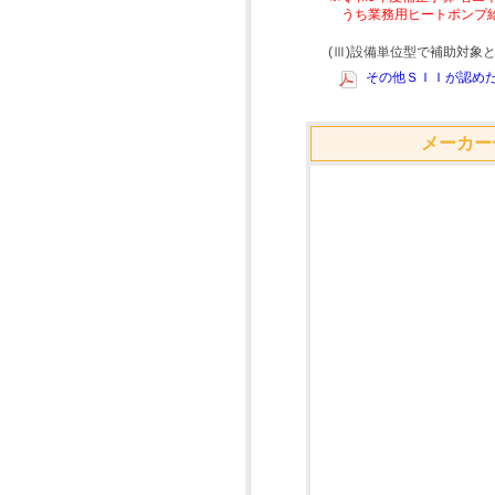
うち業務用ヒートポンプ
(Ⅲ)設備単位型で補助対
その他ＳＩＩが認めた
メーカー