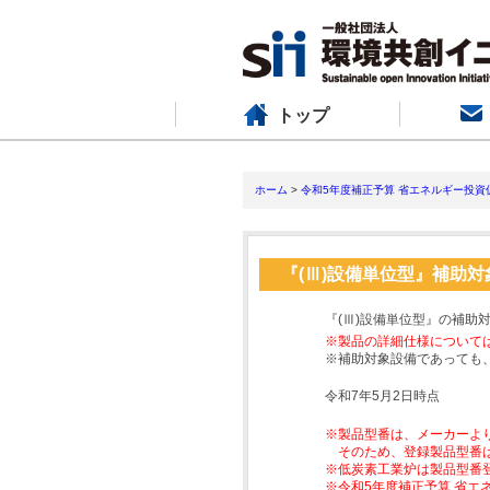
トップ
ホーム
>
令和5年度補正予算 省エネルギー投資
『(Ⅲ)設備単位型』補助
『(Ⅲ)設備単位型』の補助
※製品の詳細仕様について
※補助対象設備であっても
令和7年5月2日時点
※製品型番は、メーカーよ
そのため、登録製品型番
※低炭素工業炉は製品型番
※令和5年度補正予算 省エ