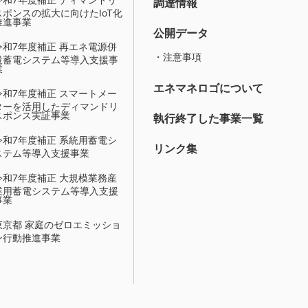
調達情報
スポンスの拡大に向けたIoT化
推進事業
公開データ
令和7年度補正 再エネ電源併
・注意事項
設蓄電システム等導入支援事
業
エネマネロゴについて
令和7年度補正 スマートメー
ターを活用したディマンドリ
スポンス実証事業
執行終了した事業一覧
令和7年度補正 系統用蓄電シ
リンク集
ステム等導入支援事業
令和7年度補正 大規模業務産
業用蓄電システム等導入支援
事業
東京都 家庭のゼロエミッショ
ン行動推進事業