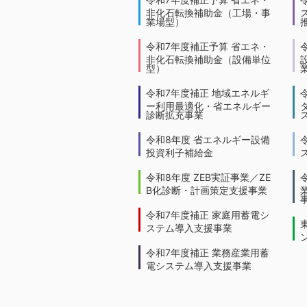
非化石転換補助金（工場・事
業場型）
令和7年度補正予算 省エネ・
非化石転換補助金（設備単位
型）
令和7年度補正 地域エネルギ
ー利用最適化・省エネルギー
診断拡充事業
令和8年度 省エネルギー設備
投資利子補給金
令和8年度 ZEB実証事業／ZE
B化診断・計画策定支援事業
令和7年度補正 家庭用蓄電シ
ステム導入支援事業
令和7年度補正 業務産業用蓄
電システム導入支援事業