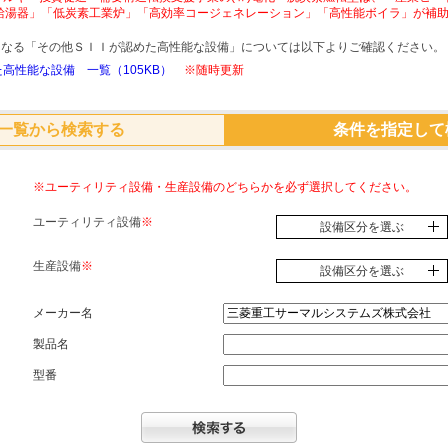
給湯器」「低炭素工業炉」「高効率コージェネレーション」「高性能ボイラ」が補
象となる「その他ＳＩＩが認めた高性能な設備」については以下よりご確認ください。
高性能な設備 一覧（105KB）
※随時更新
一覧から検索する
条件を指定して
※ユーティリティ設備・生産設備のどちらかを必ず選択してください。
ユーティリティ設備
※
設備区分を選ぶ
生産設備
※
設備区分を選ぶ
メーカー名
製品名
型番