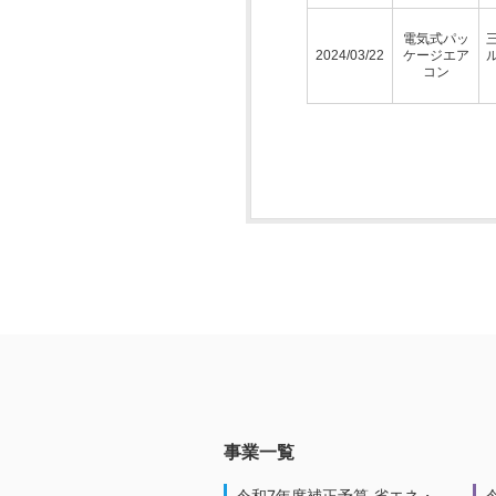
電気式パッ
2024/03/22
ケージエア
コン
事業一覧
令和7年度補正予算 省エネ・