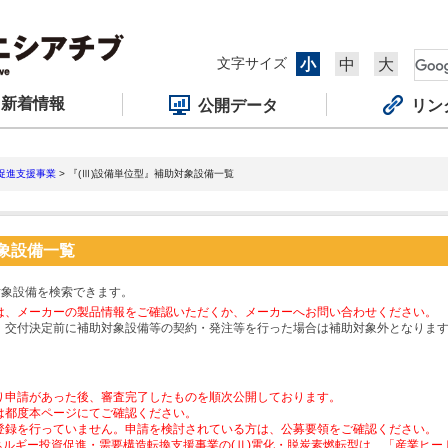
文字サイズ
小
中
大
新着情報
公開データ
リン
促進支援事業
> 『(Ⅲ)設備単位型』補助対象設備一覧
対象設備一覧
対象設備を検索できます。
は、メーカーの製品情報をご確認いただくか、メーカーへお問い合わせください。
、交付決定前に補助対象設備等の契約・発注等を行った場合は補助対象外となりま
り申請があった後、審査完了したものを順次公開しております。
は都度本ページにてご確認ください。
登録を行っていません。申請を検討されている方は、公募要領をご確認ください。
ネルギー投資促進・需要構造転換支援事業の(Ⅱ)電化・脱炭素燃転型は、「産業ヒ