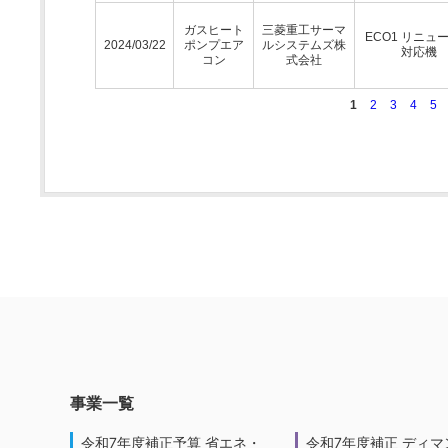
ガスヒート
三菱重工サーマ
ECO1 リニュ
2024/03/22
ポンプエア
ルシステムズ株
対応機
コン
式会社
1
2
3
4
5
事業一覧
令和7年度補正予算 省エネ・
令和7年度補正 ディマ