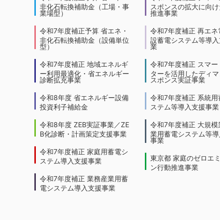
非化石転換補助金（工場・事
スポンスの拡大に向けた
業場型）
推進事業
令和7年度補正予算 省エネ・
令和7年度補正 再エネ
非化石転換補助金（設備単位
設蓄電システム等導入
型）
業
令和7年度補正 地域エネルギ
令和7年度補正 スマー
ー利用最適化・省エネルギー
ターを活用したディマ
診断拡充事業
スポンス実証事業
令和8年度 省エネルギー設備
令和7年度補正 系統用
投資利子補給金
ステム等導入支援事業
令和8年度 ZEB実証事業／ZE
令和7年度補正 大規模
B化診断・計画策定支援事業
業用蓄電システム等導
事業
令和7年度補正 家庭用蓄電シ
東京都 家庭のゼロエ
ステム導入支援事業
ン行動推進事業
令和7年度補正 業務産業用蓄
電システム導入支援事業