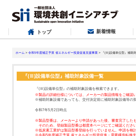
新着情報
トップ
ホーム
>
令和5年度補正予算 省エネルギー投資促進支援事業
> 『(Ⅲ)設備単位型』補助
『(Ⅲ)設備単位型』補助対象設備一覧
『(Ⅲ)設備単位型』の補助対象設備を検索できます。
※製品の詳細仕様については、メーカーの製品情報をご確認
※補助対象設備であっても、交付決定前に補助対象設備等の
令和7年5月2日時点
※製品型番は、メーカーより申請があった後、審査完了した
そのため、登録製品型番は都度本ページにてご確認くださ
※低炭素工業炉は製品型番登録を行っていません。申請を検
※令和5年度補正予算 省エネルギー投資促進・需要構造転換