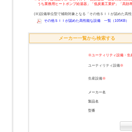
うち業務用ヒートポンプ給湯器」「低炭素工業炉」「高効
(Ⅲ)設備単位型で補助対象となる「その他ＳＩＩが認めた高
その他ＳＩＩが認めた高性能な設備 一覧（105KB）
メーカー一覧から検索する
※ユーティリティ設備・生
ユーティリティ設備
※
生産設備
※
メーカー名
製品名
型番