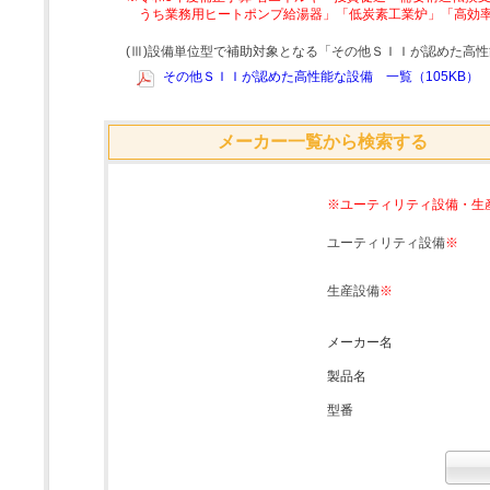
うち業務用ヒートポンプ給湯器」「低炭素工業炉」「高効
(Ⅲ)設備単位型で補助対象となる「その他ＳＩＩが認めた高
その他ＳＩＩが認めた高性能な設備 一覧（105KB）
メーカー一覧から検索する
※ユーティリティ設備・生
ユーティリティ設備
※
生産設備
※
メーカー名
製品名
型番