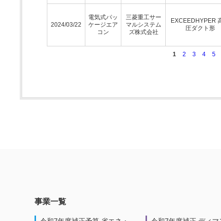
電気式パッ
三菱重工サー
EXCEEDHYPER 
2024/03/22
ケージエア
マルシステム
圧ダクト形
コン
ズ株式会社
1
2
3
4
5
事業一覧
令和7年度補正予算 省エネ・
令和7年度補正 ディマ