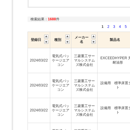
検索結果：
1688
件
1
2
3
4
5
メーカー
登録日
種別
製品名
名
電気式パッ
三菱重工サー
EXCEEDHYPER 
2024/03/22
ケージエア
マルシステム
耐油形
コン
ズ株式会社
電気式パッ
三菱重工サー
設備用 標準床置
2024/03/22
ケージエア
マルシステム
ト
コン
ズ株式会社
電気式パッ
三菱重工サー
設備用 標準床置
2024/03/22
ケージエア
マルシステム
ト
コン
ズ株式会社