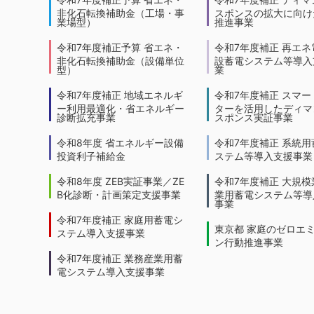
非化石転換補助金（工場・事
スポンスの拡大に向けた
業場型）
推進事業
令和7年度補正予算 省エネ・
令和7年度補正 再エネ
非化石転換補助金（設備単位
設蓄電システム等導入
型）
業
令和7年度補正 地域エネルギ
令和7年度補正 スマー
ー利用最適化・省エネルギー
ターを活用したディマ
診断拡充事業
スポンス実証事業
令和8年度 省エネルギー設備
令和7年度補正 系統用
投資利子補給金
ステム等導入支援事業
令和8年度 ZEB実証事業／ZE
令和7年度補正 大規模
B化診断・計画策定支援事業
業用蓄電システム等導
事業
令和7年度補正 家庭用蓄電シ
東京都 家庭のゼロエ
ステム導入支援事業
ン行動推進事業
令和7年度補正 業務産業用蓄
電システム導入支援事業